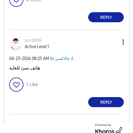
REPLY
amr0000
Active Level 1
جالاكسى A
in
08:25 AM
‎04-23-2026
هاتف سئ للغاية
1
Like
REPLY