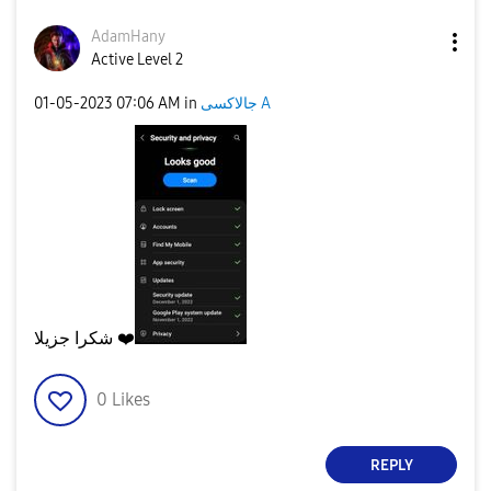
AdamHany
Active Level 2
جالاكسى A
in
07:06 AM
‎01-05-2023
❤️
شكرا جزيلا
0
Likes
REPLY