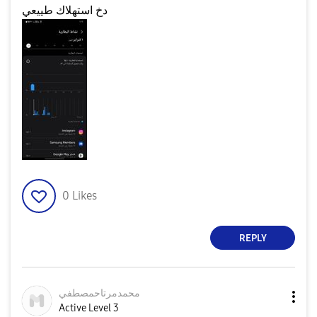
دخ استهلاك طييعي
0
Likes
REPLY
محمدمرتاحمصطفي
Active Level 3