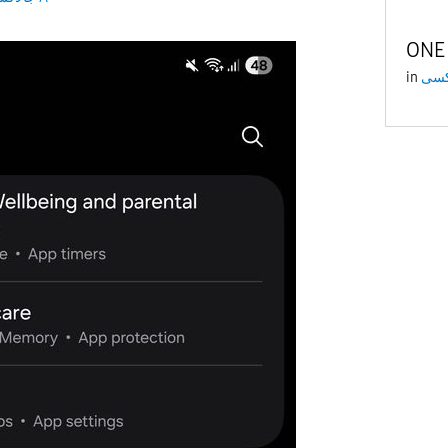
ONE 
in