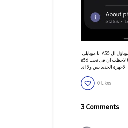
انا موبايلى A35 و عملت تحديث الواجهة الجديدة و اندرويد ١٥ بس فى موباؤل ال
a56 لاحظت ان فى تحت tips and user guide عندى باين ال user guide بس كدة
0
Likes
3 Comments