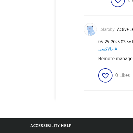
lolaroby
Active L
‎05-25-2025
02:56
جالاكسى A
0
Likes
ACCESSIBILITY HELP