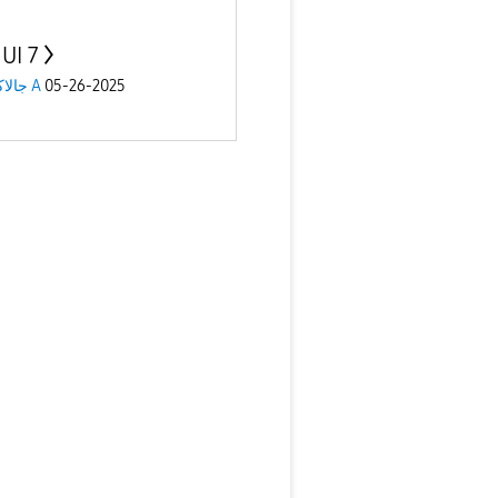
UI 7
جالاكسى A
05-26-2025