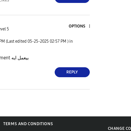
OPTIONS
evel 5
 PM
(Last edited
‎05-25-2025
02:57 PM
) in
Remote management بيعمل ايه
REPLY
TERMS AND CONDITIONS
CHANGE C