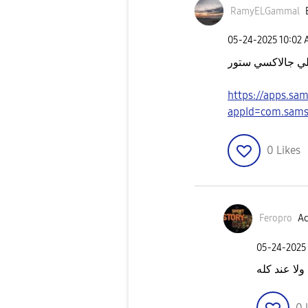
RamyELGammal
‎05-24-2025
10:02
لي جالاكسي ستور
https://apps.sa
appId=com.sams
0
Likes
Feropro
Ac
‎05-24-2025
ولا عند كله
0