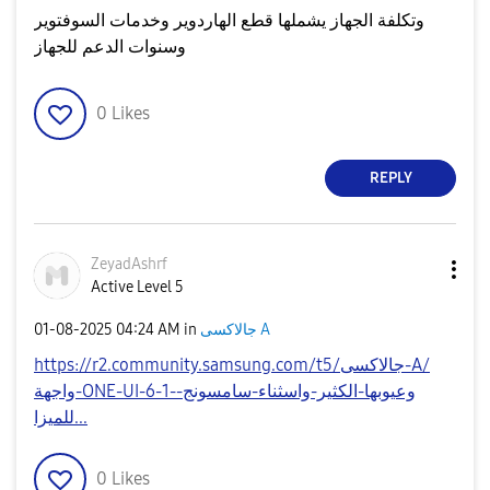
وتكلفة الجهاز يشملها قطع الهاردوير وخدمات السوفتوير
وسنوات الدعم للجهاز
0
Likes
REPLY
ZeyadAshrf
Active Level 5
جالاكسى A
in
04:24 AM
‎01-08-2025
https://r2.community.samsung.com/t5/جالاكسى-A/
واجهة-ONE-UI-6-1-وعيوبها-الكثير-واسثناء-سامسونج-
للميزا...
0
Likes