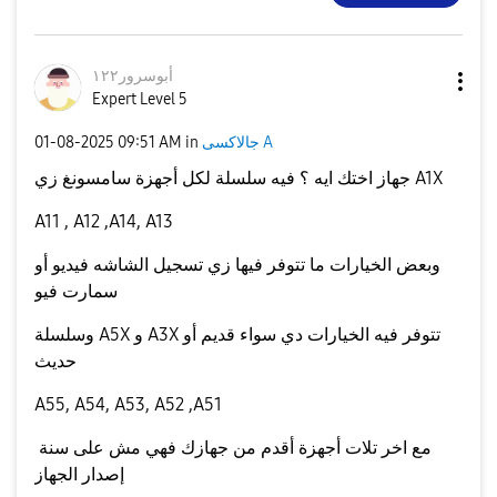
أبوسرور١٢٢
Expert Level 5
جالاكسى A
in
09:51 AM
‎01-08-2025
جهاز اختك ايه ؟ فيه سلسلة لكل أجهزة سامسونغ زي A1X
A11 , A12 ,A14, A13
وبعض الخيارات ما تتوفر فيها زي تسجيل الشاشه فيديو أو
سمارت فيو
وسلسلة A5X و A3X تتوفر فيه الخيارات دي سواء قديم أو
حديث
A55, A54, A53, A52 ,A51
مع اخر تلات أجهزة أقدم من جهازك فهي مش على سنة
إصدار الجهاز