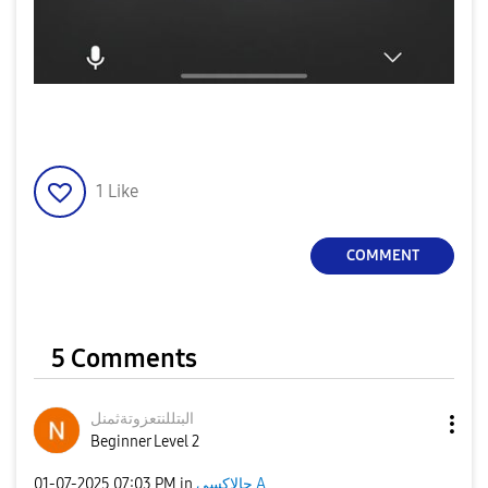
1
Like
COMMENT
5 Comments
البتللنتعزوتةثم
نل
Beginner Level 2
جالاكسى A
in
07:03 PM
‎01-07-2025