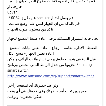
- قم باتأكد من عدم تغطيه فتحات مخرج الصوت بأى جسم
خارجى او
Cover
-*#0*# عن طريق speaker قم بعمل اختبار
-قم بالتاكد من ان الجهاز ليس على وضع صامت
-تاكد من مستوى صوت الجهاز
فى حالة استمرار المشكلة يرجى اعادة ضبط المصنع للجهاز.
الضبط - الادارة العامة - ارجاع - اعادة تعيين بيانات المصنع -
اعادة تعيين الجهاز - مسح الكل
قبل البدء في هذه الخطوة, يرجى نسخ بيانات الهاتف.ويمكن
تحزينها من خلال الرابط التالي الخاص ببرنامج Samsung
smart switch
http://www.samsung.com/eg/support/smartswitch/
ولو عند حضرتك أى استفسار أخر
موجودين تحت أمر حضرتك وفى خدمتك فى أى وقت
شكرا لحضرتك ولوقتك