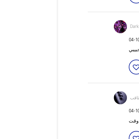
Dar
‎04-1
بيبي
ثاقب
‎04-1