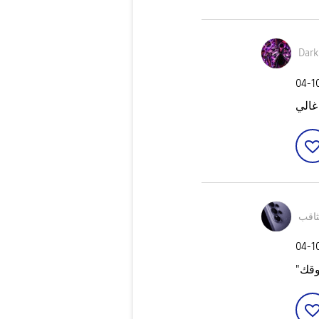
Dar
‎04-1
ثاقب
‎04-1