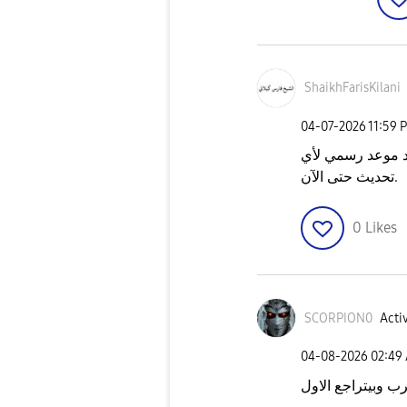
ShaikhFarisKila
ni
‎04-07-2026
11:59 
دد موعد رسمي لأي
تحديث حتى الآن.
0
Likes
SCORPION0
Activ
‎04-08-2026
02:49
رب وبيتراجع الاول