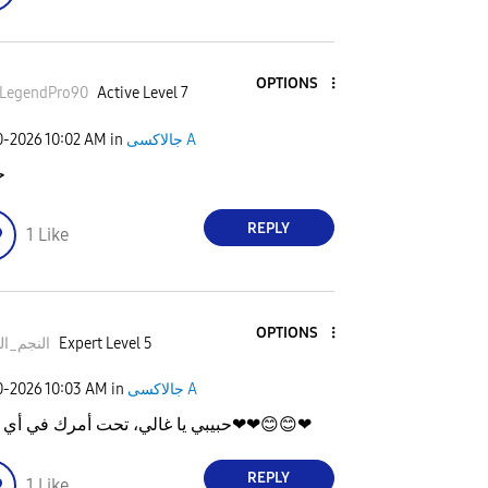
OPTIONS
kLegendPro90
Active Level 7
0-2026
10:02 AM
in
جالاكسى A
ح
REPLY
1
Like
OPTIONS
النجم_ال
Expert Level 5
0-2026
10:03 AM
in
جالاكسى A
حبيبي يا غالي، تحت أمرك في أي وقت❤❤
😊
😊
❤
REPLY
1
Like