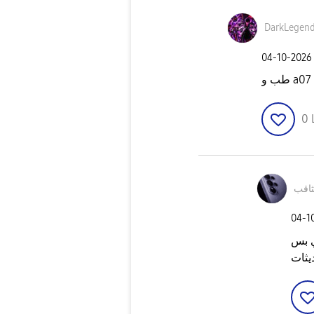
DarkLegen
‎04-10-2026
طب و a07
0
ثاقب
‎04-1
صادي بس
يثات