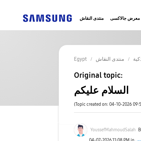
معرض جالاكسى
منتدى النقاش
Egypt
منتدى النقاش
كية
Original topic:
السلام عليكم
(Topic created on: 04-10-2026 09:
YoussefMahmoudS
alah
B
‎04-07-2026
11:08 PM
in