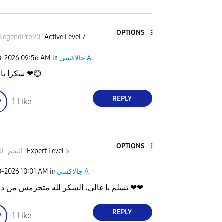
OPTIONS
kLegendPro90
Active Level 7
0-2026
09:56 AM
in
جالاكسى A
شكرا يا غالي ❤
😊
REPLY
1
Like
OPTIONS
النجم_ال
Expert Level 5
0-2026
10:01 AM
in
جالاكسى A
"تسلم يا غالي، الشكر لله متحرمش من ذوقك ❤❤
REPLY
1
Like