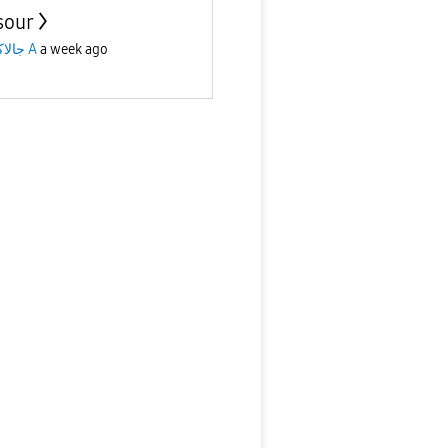
sour
جالاكسى A
a week ago