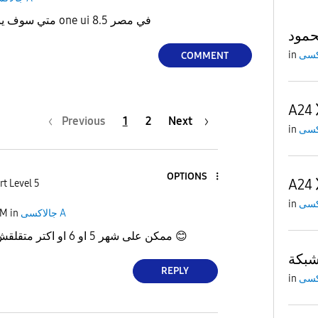
هاتفي سامسونج A56 متي سوف ينزل one ui 8.5 في مصر
حمود
in
COMMENT
A24
Previous
1
2
Next
in
OPTIONS
A24
rt Level 5
in
PM
in
جالاكسى A
ممكن على شهر 5 او 6 او اكتر متقلقش قرب جدا موعده
😊
REPLY
in