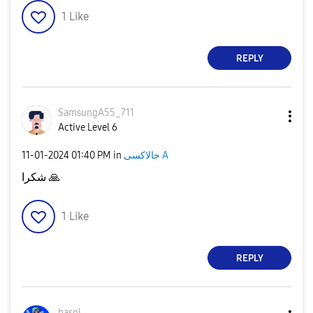
1
Like
REPLY
SamsungA55_711
Active Level 6
‎11-01-2024
01:40 PM
in
جالاكسى A
شكرا
🙏
1
Like
REPLY
basol