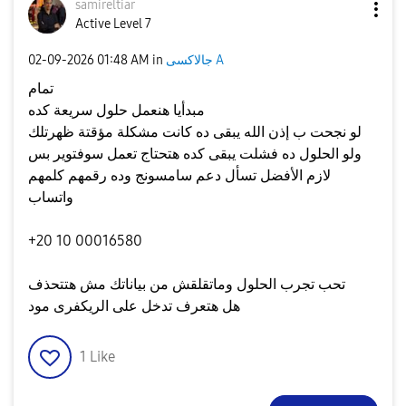
samireltiar
Active Level 7
جالاكسى A
in
01:48 AM
‎02-09-2026
تمام
مبدأيا هنعمل حلول سريعة كده
لو نجحت ب إذن الله يبقى ده كانت مشكلة مؤقتة ظهرتلك
ولو الحلول ده فشلت يبقى كده هتحتاج تعمل سوفتوير بس
لازم الأفضل تسأل دعم سامسونج وده رقمهم كلمهم
واتساب
+20 10 00016580
تحب تجرب الحلول وماتقلقش من بياناتك مش هتتحذف
هل هتعرف تدخل على الريكفرى مود
1
Like