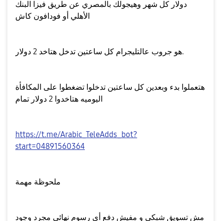
دولار كل شهر وهيجولك بالمصري عن طريق فيزا البنك
الأهلي أو فودافون كاش
هو جروب عالتليجرام كل ساعتين تدخل هتاخد 2 دولار.
هتعملوا بدء وبعدين كل ساعتين تدخلوا تضغطوا على المكافأة
اليوميه هتاخدوا 2 دولار تمام
https://t.me/Arabic_TeleAdds_bot?
start=04891560364
ملحوظة مهمة
مش تسويق شبكي و مفيش دفع أي رسوم نهائي مجرد وجود