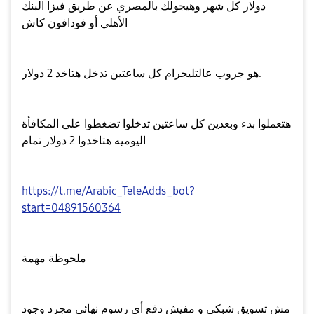
دولار كل شهر وهيجولك بالمصري عن طريق فيزا البنك
الأهلي أو فودافون كاش
هو جروب عالتليجرام كل ساعتين تدخل هتاخد 2 دولار.
هتعملوا بدء وبعدين كل ساعتين تدخلوا تضغطوا على المكافأة
اليوميه هتاخدوا 2 دولار تمام
https://t.me/Arabic_TeleAdds_bot?
start=04891560364
ملحوظة مهمة
مش تسويق شبكي و مفيش دفع أي رسوم نهائي مجرد وجود