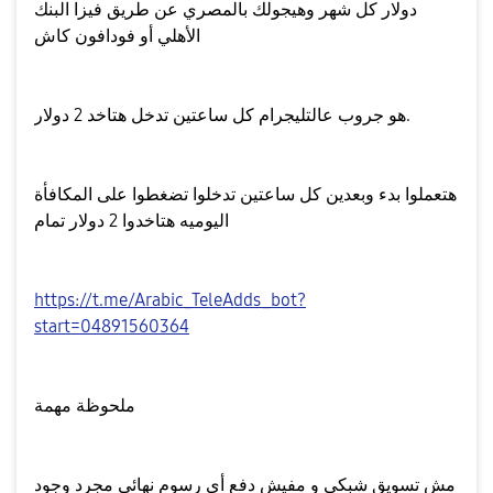
دولار كل شهر وهيجولك بالمصري عن طريق فيزا البنك
الأهلي أو فودافون كاش
هو جروب عالتليجرام كل ساعتين تدخل هتاخد 2 دولار.
هتعملوا بدء وبعدين كل ساعتين تدخلوا تضغطوا على المكافأة
اليوميه هتاخدوا 2 دولار تمام
https://t.me/Arabic_TeleAdds_bot?
start=04891560364
ملحوظة مهمة
مش تسويق شبكي و مفيش دفع أي رسوم نهائي مجرد وجود