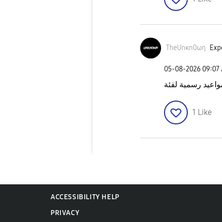
TheUnκn0ωη
Expe
‎05-08-2026
09:07
1
Like
ACCESSIBILITY HELP
PRIVACY