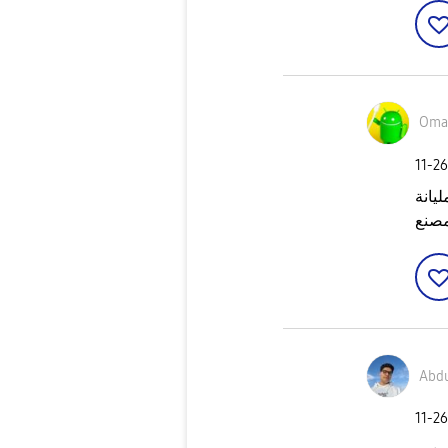
Oma
‎11-2
يانة
مصنع
Abd
‎11-2