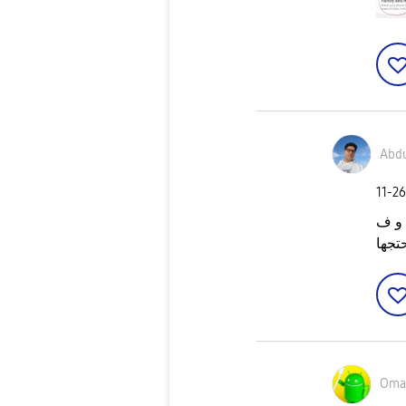
Abd
‎11-2
 و ف
تجها
Oma