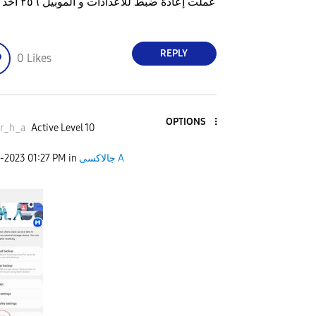
عملت إعادة ضبط للاعداد
REPLY
0
Likes
OPTIONS
r_h_a
Active Level 10
جالاكسى A
in
01:27 PM
6-2023