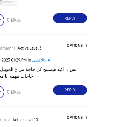
REPLY
0
Likes
OPTIONS
ulrhamn1
Active Level 3
جالاكسى A
in
01:29 PM
6-2023
بس دا اكيد هيمسح كل حاجة من ع الموبيل
حاجات مهمه انا مح
REPLY
0
Likes
OPTIONS
r_h_a
Active Level 10