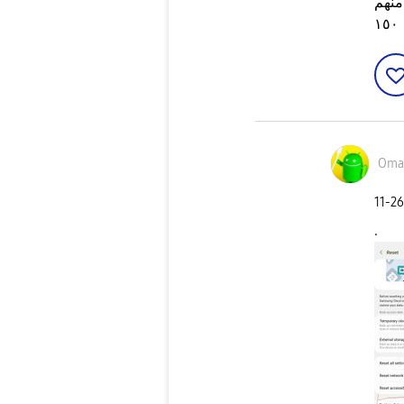
ات و الموبيل ٢٥٦ اخد منهم
١٥٠
Oma
‎11-2
.