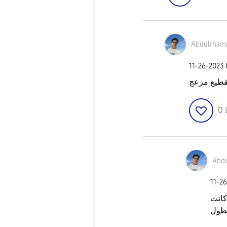
Abdulrham
‎11-26-2023
قطيع مزعج
0
Abd
‎11-2
كانت
لطول