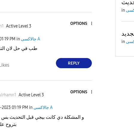
in
OPTIONS
n1
Active Level 3
جديد
جالاكسى A
in
01:19 PM
in
طب في حل لان الت
REPLY
Likes
OPTIONS
ulrhamn1
Active Level 3
جالاكسى A
in
01:19 PM
6-2023
و المشكلة دي كانت بيجي قبل التحديث بس 
بتروح ع