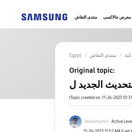
معرض جالاكسى
منتدى النقاش
كية
منتدى النقاش
Egypt
Original topic:
(Topic created on: 11-26-2023 01:3
Abdulrhamn1
Active Leve
‎11-26-2023
11:52 AM
(Last