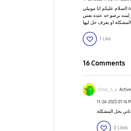
السلام عليكم انا موبيلي a54 و قمت بالتحديث الجديد و الواجهه بقا فيها لاج و بطئ
 لسه برضو حد عنده نفس
المشكلة او يعرف حل ليها
1
Like
16 Comments
Omar_h_a
Active
‎11-26-2023
01:16 
تاني يحل المشكلة
0
Likes