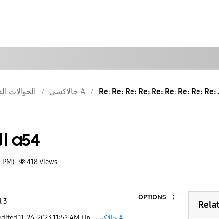
جالاكسى A
الجوالات الذ
التحديث الجديد ل a54
1 PM)
418
Views
OPTIONS
l 3
Rela
جالاكسى A
) in
11:52 AM
‎11-26-2023
 edited