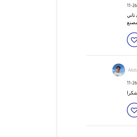
‎11-2
تاني
مصنع
Abd
‎11-2
شكرا