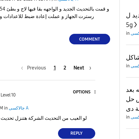
ل a54
رسترت الجهاز و عملت إعادة ضبط للاعدادات و
5g
in
COMMENT
شاكل
in
Previous
1
2
Next
 بعد
OPTIONS
 Level 10
ش حل
ة دى
جالاكسى A
in
PM
in
لو العيب من التحديث الشركة هتنزل تحديث 
REPLY