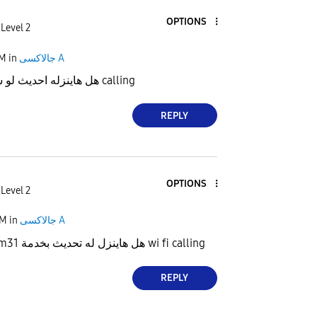
OPTIONS
Level 2
PM
in
جالاكسى A
هل هاينزله احديث لو سمحتم بالواي فاي calling
REPLY
OPTIONS
Level 2
PM
in
جالاكسى A
تحديث samsung m31 هل هاينزل له تحديث بخدمة wi fi calling
REPLY