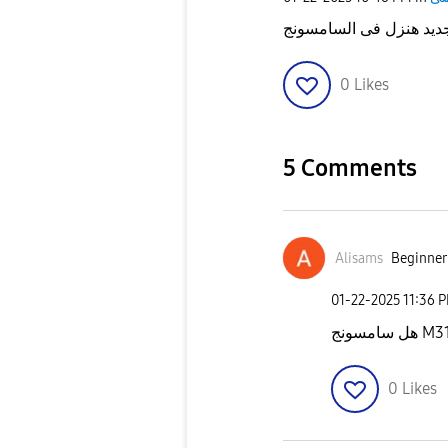
0
Likes
5 Comments
Alisams
Beginner 
‎01-22-2025
11:36 
0
Likes