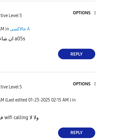
OPTIONS
tive Level 5
AM
in
جالاكسى A
ان شاء الله في تحديث ل a05s
REPLY
OPTIONS
tive Level 5
AM
(Last edited
‎01-23-2025
02:15 AM
) in
هو a05s فيه خاصية wifi calling ولا لا
REPLY