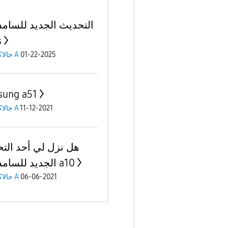
التحديث الجديد للسام
s
جالاكسى A
01-22-2025
ung a51
جالاكسى A
11-12-2021
هل نزل لي أحد الت
الجديد للسامسونج a10
جالاكسى A
06-06-2021