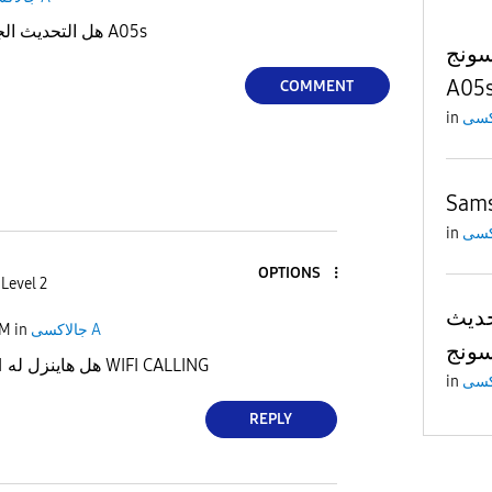
هل التحديث الجديد هنزل فى السامسونج A05s
سونج
A05
COMMENT
in
Sams
in
OPTIONS
Level 2
حديث
PM
in
جالاكسى A
هل سامسونج M31 هل هاينزل له WIFI CALLING
in
REPLY