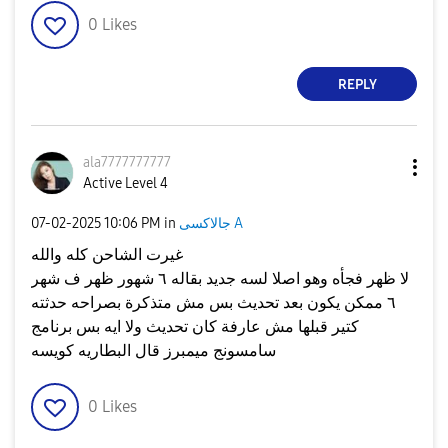
0
Likes
REPLY
ala7777777777
Active Level 4
جالاكسى A
in
10:06 PM
‎07-02-2025
غيرت الشاحن كله والله
لا ظهر فجأه وهو اصلا لسه جديد بقاله ٦ شهور ظهر ف شهر
٦ ممكن يكون بعد تحديث بس مش متذكرة بصراحه حدثته
كتير قبلها مش عارفة كان تحديث ولا ايه بس برنامج
سامسونج ميمبرز قال البطاريه كويسه
0
Likes