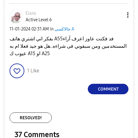
Eions
Active Level 6
جالاكسى A
in
02:31 AM
‎11-01-2024
بفكر اني اشتري هاتف A55فد فكنت عاوز اعرف آراء
المستخدمين ومن سبقوني فى شراءه..هل هو جيد فعلا ام به
عيوب ك A15 او A25
1
Like
COMMENT
RESOLVED!
37 Comments