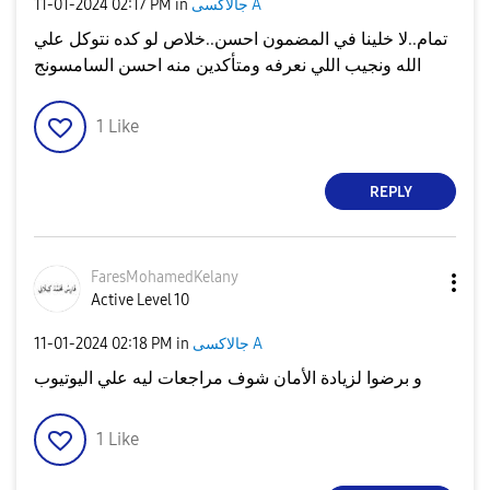
جالاكسى A
in
02:17 PM
‎11-01-2024
تمام..لا خلينا في المضمون احسن..خلاص لو كده نتوكل علي
الله ونجيب اللي نعرفه ومتأكدين منه احسن السامسونج
1
Like
REPLY
FaresMohamedKel
any
Active Level 10
جالاكسى A
in
02:18 PM
‎11-01-2024
و برضوا لزيادة الأمان شوف مراجعات ليه علي اليوتيوب
1
Like