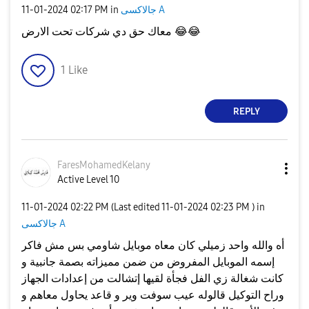
جالاكسى A
in
02:17 PM
‎11-01-2024
😂
😂
معاك حق دي شركات تحت الارض
1
Like
REPLY
FaresMohamedKel
any
Active Level 10
‎11-01-2024
02:22 PM
(Last edited
‎11-01-2024
02:23 PM
) in
جالاكسى A
أه والله واحد زميلي كان معاه موبايل شاومي بس مش فاكر
إسمه الموبايل المفروض من ضمن مميزاته بصمة جانبية و
كانت شغالة زي الفل فجأة لقيها إتشالت من إعدادات الجهاز
وراح التوكيل قالوله عيب سوفت وير و قاعد يحاول معاهم و