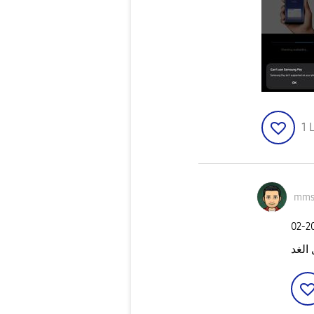
1
L
mms
‎02-2