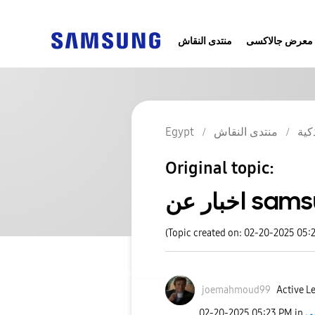
معرض جالاكسى
منتدى النقاش
Egypt
منتدى النقاش
كية
Original topic:
اخبار عن
(Topic created on: 02-20-2025 05:
joemahmoud99
Active Le
‎02-20-2025
05:23 PM
in