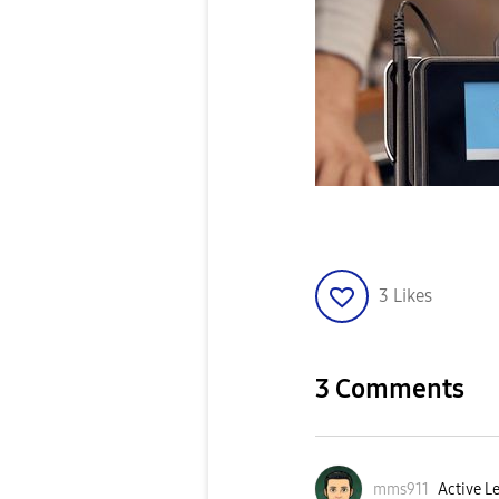
3
Likes
3 Comments
mms911
Active Le