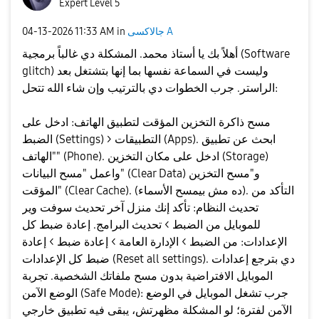
Expert Level 5
جالاكسى A
in
11:33 AM
‎04-13-2026
أهلاً بك يا أستاذ محمد. المشكلة دي غالباً برمجية (Software
glitch) وليست في السماعة نفسها بما إنها بتشتغل بعد
الراستر. جرب الخطوات دي بالترتيب وإن شاء الله تتحل:
​مسح ذاكرة التخزين المؤقت لتطبيق الهاتف: ​ادخل على
الضبط (Settings) > التطبيقات (Apps). ​ابحث عن تطبيق
"الهاتف" (Phone). ​ادخل على مكان التخزين (Storage)
واعمل "مسح البيانات" (Clear Data) و"مسح التخزين
المؤقت" (Clear Cache). (ده مش بيمسح الأسماء). ​التأكد من
تحديث النظام: تأكد إنك منزل آخر تحديث سوفت وير
للموبايل من الضبط > تحديث البرامج. ​إعادة ضبط كل
الإعدادات: من الضبط > الإدارة العامة > إعادة ضبط > إعادة
ضبط كل الإعدادات (Reset all settings). دي بترجع إعدادات
الموبايل الافتراضية بدون مسح ملفاتك الشخصية. ​تجربة
الوضع الآمن (Safe Mode): جرب تشغل الموبايل في الوضع
الآمن لفترة؛ لو المشكلة مظهرتش، يبقى فيه تطبيق خارجي