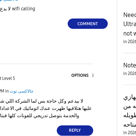
ليه موبيل note 20 ultra لا يدع wifi calling
Need
Ultr
COMMENT
not 
in
Note
in
OPTIONS
t Level 5
PM
in
جالاكسى نوت
جهازي note20altra
لا بيدعم وكل حاجة بس لما الشركة اللي شر
ه من
عليها هتلاقيها ظهرت عندك اتوماتيك في الاعداد
فتره طويله 
والخدمة بتوصل تدريجي للفونات كلها فب
تاحه
REPLY
in