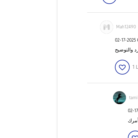
Mah12490
‎02-17-2025
1
L
tam
‎02-1
أمرك