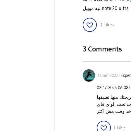
0
Likes
3 Comments
tamim2022
Exper
‎02-17-2025
06:08 
يحتك منها تضيفها
ات تحت الواي فاي
تاخد وقت مش اكتر
1
Like