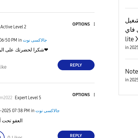
شغيل
OPTIONS
Active Level 2
اي فاي
lite
06:50 PM
in
جالاكسى نوت
in
شكرا لحضرتك على الرد والتوضيح❤
REPLY
ike
Note
in
OPTIONS
im2022
Expert Level 5
7-2025
07:38 PM
in
جالاكسى نوت
العفو تحت 
REPLY
0
Likes