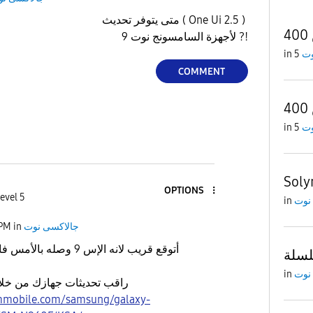
متى يتوفر تحديث ( One Ui 2.5 )
لأجهزة السامسونج نوت 9 ?!
in
وت
COMMENT
in
وت
Sol
OPTIONS
evel 5
in
نوت
 PM
in
جالاكسى نوت
أتوقع قريب لانه الإس 9 وصله بالأمس فالدور على النوت 9
in
نوت
راقب تحديثات جهازك من خلا
mmobile.com/samsung/galaxy-