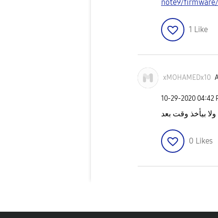
note9/firmwar
1
Like
xMOHAMEDx10
A
‎10-29-2020
04:42
ولا بيأخذ وقت بعد
0
Likes