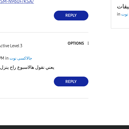
e/SM-N960F/KSA/
in
نوت
REPLY
OPTIONS
ctive Level 3
 PM
in
جالاكسى نوت
يعني نقول هالاسبوع راح ينزل 
REPLY