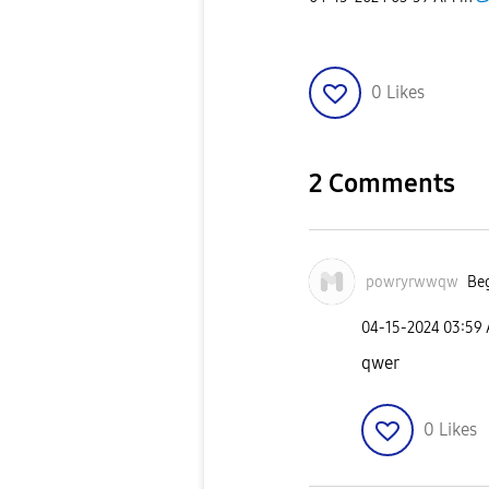
0
Likes
2 Comments
powryrwwqw
Beg
‎04-15-2024
03:59
qwer
0
Likes