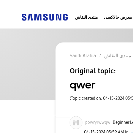
معرض جالاكسى
منتدى النقاش
Saudi Arabia
منتدى النقاش
Original topic:
qwer
(Topic created on: 04-15-2024 03:
powryrwwqw
Beginner L
‎04-15-2024
03:59 AM
in
ت