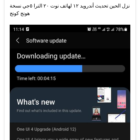
نزل الحين تحديث أندرويد ١٢ لهاتف نوت ٢٠ الترا ٥جي نسخة
هونج كونج