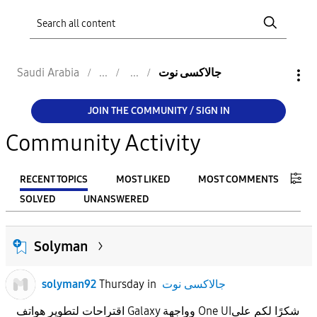
جالاكسى نوت
Saudi Arabia
JOIN THE COMMUNITY / SIGN IN
Community Activity
RECENT TOPICS
MOST LIKED
MOST COMMENTS
SOLVED
UNANSWERED
FILTER:
Solyman
From
جالاكسى نوت
in
Thursday
solyman92
To
اقتراحات لتطوير هواتف Galaxy وواجهة One UIشكرًا لكم على