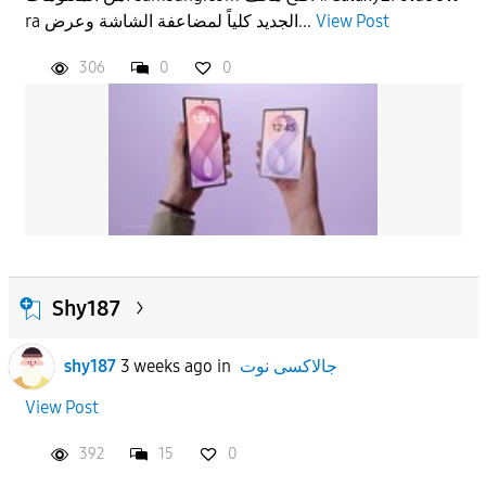
View Post
ra الجديد كلياً لمضاعفة الشاشة وعرض...
306
0
0
Shy187
جالاكسى نوت
in
3 weeks ago
shy187
View Post
392
15
0