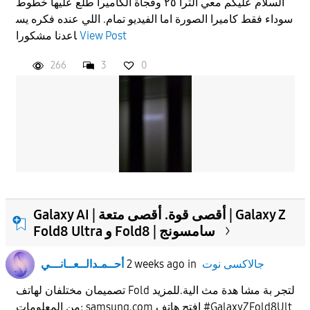
السلام عليكم معي الترا ٢٥ وفجأة الكاميرا طلع عليها خطوط
سوداء فقط كاميرا الصورة اما الفيديو تمام. اللي عنده فكره يس
View Post
اعدنا مشكورا
266
3
0
Galaxy AI | أقصى قوة. أقصى متعة | Galaxy Z
Fold8 Ultra و Fold8 | سامسونج
جالاكسى نوت
in
2 weeks ago
أحــمـدالــعــانـــي
تصميمان مختلفان لهاتف Fold لتجر بة مشا هدة مث الية.للمزيد
من المعلومات: samsung.com افتح هاتف #GalaxyZFold8Ult