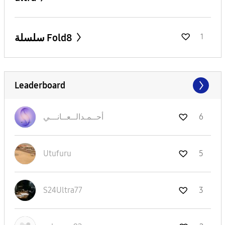
سلسلة Fold8
1
Leaderboard
6
أحــمـدالــعــا
نـــي
Utufuru
5
S24Ultra77
3