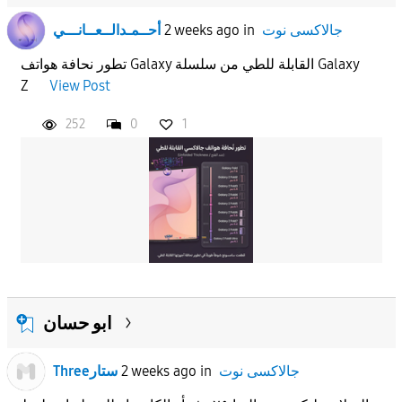
جالاكسى نوت
in
2 weeks ago
أحــمـدالــعــانـــي
تطور نحافة هواتف Galaxy القابلة للطي من سلسلة Galaxy
Z
View Post
252
0
1
ابو حسان
جالاكسى نوت
in
2 weeks ago
Threeستار