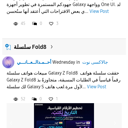
جهودكم المستمرة في تطوير أجهزة Galaxy وواجهة One UI. لد
APPLY
View Post
ي بعض الاقتراحات التي أعتقد أنها ستُحسن...
45
0
3
سلسلة Fold8
جالاكسى نوت
in
Wednesday
أحــمـدالــعــانـــي
مبيعات هواتف سلسلة Galaxy Z Fold8 حققت سلسلة هواتف
Galaxy Z Fold8 رقماً قياسياً في الطلبات المسبقة، متجاوزةً بذ
View Post
لك سلسلة Galaxy S لأول مرة.لعب هاتف...
52
0
1