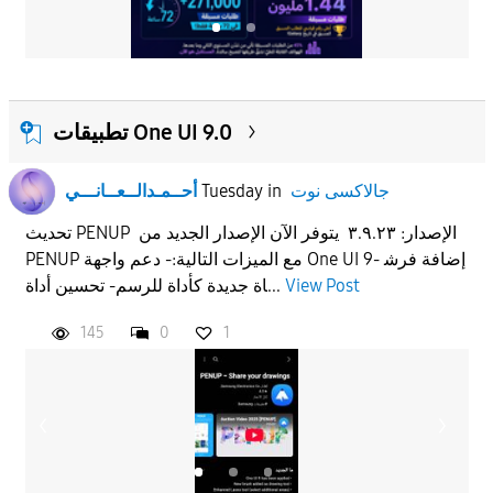
تطبيقات One UI 9.0
جالاكسى نوت
in
Tuesday
أحــمـدالــعــانـــي
تحديث PENUP الإصدار: ٣.٩.٢٣ يتوفر الآن الإصدار الجديد من
PENUP مع الميزات التالية:- دعم واجهة One UI 9- إضافة فرش
View Post
اة جديدة كأداة للرسم- تحسين أداة...
145
0
1