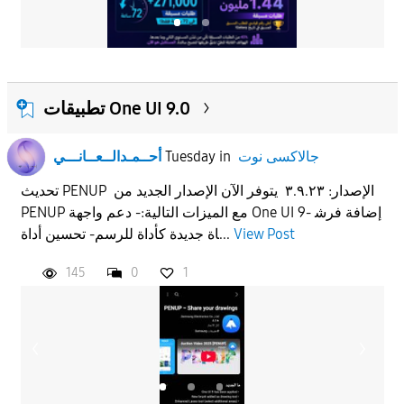
تطبيقات One UI 9.0
جالاكسى نوت
in
Tuesday
أحــمـدالــعــانـــي
تحديث PENUP الإصدار: ٣.٩.٢٣ يتوفر الآن الإصدار الجديد من
PENUP مع الميزات التالية:- دعم واجهة One UI 9- إضافة فرش
View Post
اة جديدة كأداة للرسم- تحسين أداة...
145
0
1