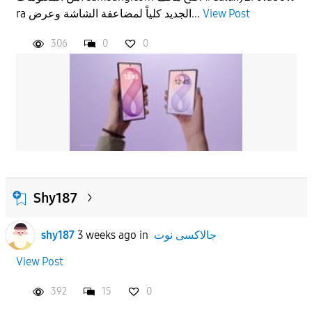
View Post
ra الجديد كلياً لمضاعفة الشاشة وعرض...
306
0
0
Shy187
جالاكسى نوت
in
3 weeks ago
shy187
View Post
392
15
0