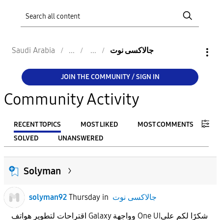
جالاكسى نوت
Saudi Arabia
JOIN THE COMMUNITY / SIGN IN
Community Activity
RECENT TOPICS
MOST LIKED
MOST COMMENTS
SOLVED
UNANSWERED
FILTER:
Solyman
From
جالاكسى نوت
in
Thursday
solyman92
To
اقتراحات لتطوير هواتف Galaxy وواجهة One UIشكرًا لكم على