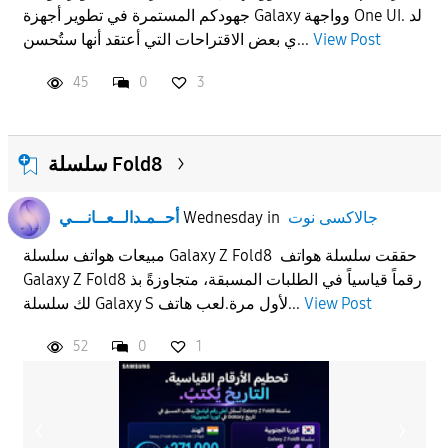
جهودكم المستمرة في تطوير أجهزة Galaxy وواجهة One UI. لد
APPLY
View Post
ي بعض الاقتراحات التي أعتقد أنها ستُحسن...
45
0
3
سلسلة Fold8
جالاكسى نوت
in
Wednesday
أحــمـدالــعــانـــي
مبيعات هواتف سلسلة Galaxy Z Fold8 حققت سلسلة هواتف
Galaxy Z Fold8 رقماً قياسياً في الطلبات المسبقة، متجاوزةً بذ
View Post
لك سلسلة Galaxy S لأول مرة.لعب هاتف...
52
0
1