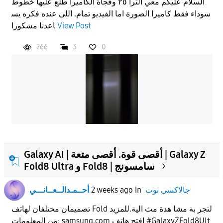
السلام عليكم معي الترا ٢٥ وفجأة الكاميرا طلع عليها خطوط
سوداء فقط كاميرا الصورة اما الفيديو تمام. اللي عنده فكره يس
View Post
اعدنا مشكورا
266
3
0
Galaxy AI | أقصى قوة. أقصى متعة | Galaxy Z
Fold8 Ultra و Fold8 | سامسونج
جالاكسى نوت
in
2 weeks ago
أحــمـدالــعــانـــي
تصميمان مختلفان لهاتف Fold لتجر بة مشا هدة مث الية.للمزيد
من المعلومات: samsung.com افتح هاتف #GalaxyZFold8Ult