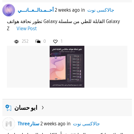
جالاكسى نوت
in
2 weeks ago
أحــمـدالــعــانـــي
تطور نحافة هواتف Galaxy القابلة للطي من سلسلة Galaxy
Z
View Post
252
0
1
ابو حسان
جالاكسى نوت
in
2 weeks ago
Threeستار