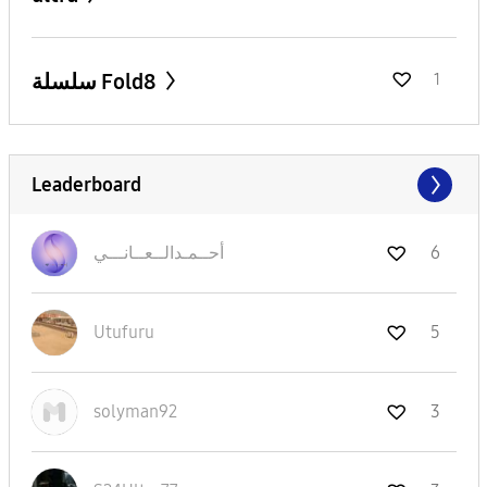
سلسلة Fold8
1
Leaderboard
6
أحــمـدالــعــا
نـــي
Utufuru
5
solyman92
3