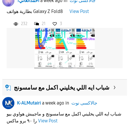
جالاكسى نوت
in
a week ago
1احمدالعاني
View Post
بطارية هواتف Galaxy Z Fold8
232
21
3
شباب ايه اللي يخليني اكمل مع سامسونج
جالاكسى نوت
in
a week ago
K-ALMutairi
شباب ايه اللي يخليني اكمل مع سامسونج و ماجيبش هواوي بيو
View Post
را ٩٠ برو ماكس