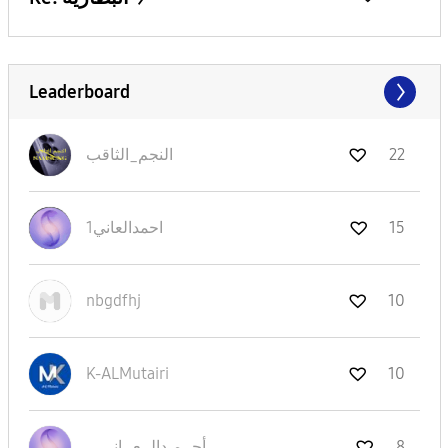
Leaderboard
22
النجم_الثاقب
15
1احمدالعاني
nbgdfhj
10
K-ALMutairi
10
8
أحــمـدالــعــا
نـــي