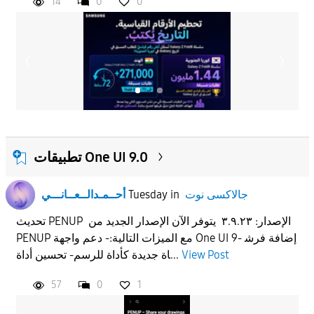
14
0
0
تطبيقات One UI 9.0
جالاكسى نوت
in
Tuesday
أحــمـدالــعــانـــي
تحديث PENUP الإصدار: ٣.٩.٢٣ يتوفر الآن الإصدار الجديد من
PENUP مع الميزات التالية:- دعم واجهة One UI 9- إضافة فرش
View Post
اة جديدة كأداة للرسم- تحسين أداة...
57
0
1