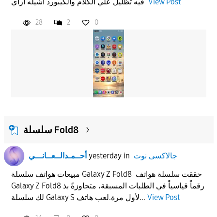
View Post
فيه تظليل علي الكلام والكيبورد اشيله ازاي
APPLY
28
2
0
سلسلة Fold8
جالاكسى نوت
in
yesterday
أحــمـدالــعــانـــي
مبيعات هواتف سلسلة Galaxy Z Fold8 حققت سلسلة هواتف
Galaxy Z Fold8 رقماً قياسياً في الطلبات المسبقة، متجاوزةً بذ
View Post
لك سلسلة Galaxy S لأول مرة.لعب هاتف...