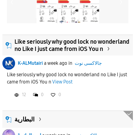
Like seriously why good lock no wonderland
no Like I just came from iOS You n
جالاكسى نوت
in
a week ago
K-ALMutairi
Like seriously why good lock no wonderland no Like I just
came from iOS You n
View Post
12
0
0
البطارية