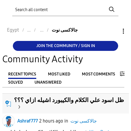
جالاكسى نوت
Egypt
JOIN THE COMMUNITY / SIGN IN
Community Activity
RECENT TOPICS
MOST LIKED
MOST COMMENTS
SOLVED
UNANSWERED
FILTER:
ظل اسود علي الكلام والكيبورد اشيله ازاي ؟؟؟
From
جالاكسى نوت
in
2 hours ago
Ashraf777
To