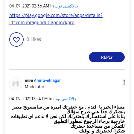
‎04-09-2021
02:36 AM
in
جالاكسى نوت
https://play.google.com/store/apps/details?
id=com.ibragunduz.applockpro
0
Likes
REPLY
Amira-elnagar
Moderator
‎04-09-2021
12:24 PM
in
جالاكسى نوت
مع حضرتك اميرة من سامسونج مصر
.
مساء الخير يا فندم
بنشكرك جدا علي طرح سؤالك
بناءا علي استفسارك بنعتذرلك لكن نحن لا ندعم اي تطبيقات
خارجية برجاء الرجوع لمطور التطبيق
للتمكن من مساعدة حضرتك
شكرا لحضرتك و لوقتك