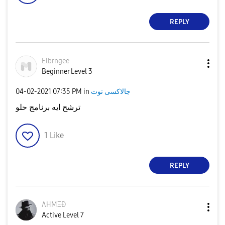
REPLY
Elbrngee
Beginner Level 3
‎04-02-2021
07:35 PM
in
جالاكسى نوت
ترشح ايه برنامج حلو
1
Like
REPLY
ΛHMΞÐ
Active Level 7