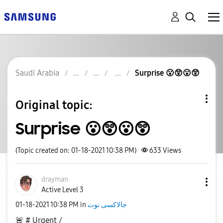
Saudi Arabia
Surprise 😮😲😮😲
Original topic:
Surprise 😮😲😮😲
(Topic created on: 01-18-2021 10:38 PM)
633
Views
drayman
Active Level 3
‎01-18-2021
10:38 PM
in
جالاكسى نوت
🚨
# Urgent /