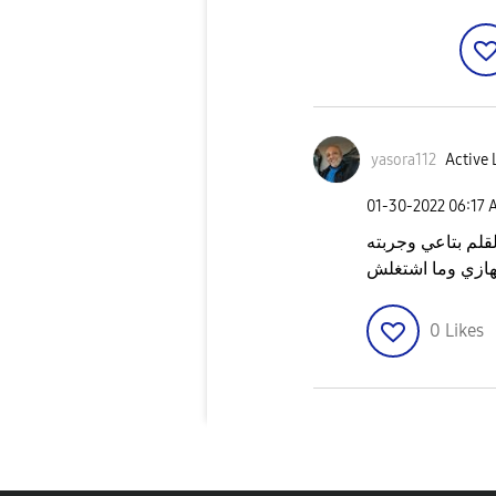
yasora112
Active 
‎01-30-2022
06:17 
قلم بتاعي وجربته
ازي وما اشتغلش
0
Likes