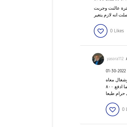
فترة عالنت وجربت
ت انه لازم يتغير
0
Likes
yasora112
‎01-30-2022
شغال معاه
تمام جيت اشغله عندي ما اشتغلش اصلا فبدل ما ادفع ٨٠٠
 حرام طبعا
0