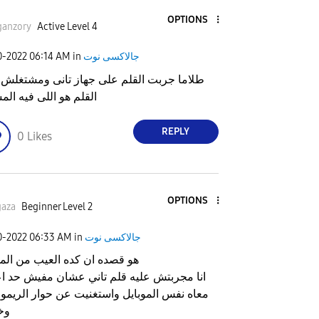
OPTIONS
ganzory
Active Level 4
جالاكسى نوت
in
06:14 AM
0-2022
طلاما جربت القلم على جهاز تانى ومشتغلش 
القلم هو اللى فيه الم
REPLY
0
Likes
OPTIONS
gaza
Beginner Level 2
جالاكسى نوت
in
06:33 AM
0-2022
هو قصده ان كده العيب من المو
انا مجربتش عليه قلم تاني عشان مفيش حد ا
معاه نفس الموبايل واستغنيت عن حوار الريمو
وخ