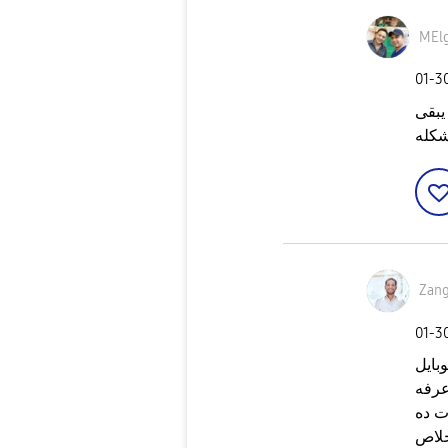
MEl
‎01-3
يبقى
شكله
Zan
‎01-3
بايل
عرفه
ت ده
لاص