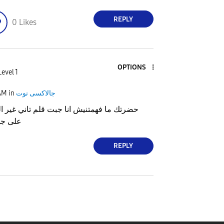
REPLY
0
Likes
OPTIONS
Level 1
جالاكسى نوت
in
AM
حضرتك ما فهمتنيش انا جبت قلم تاني غير ال
على جه
REPLY