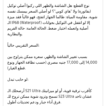
​نوع القطع: هل الشاشة والظهر اللي ركبوا أصلي توكيل
(بفاتورة) ولا "هاي كوبي"؟ لو أصلي السعر بيمسك نفسه
شوية. ​مقاومة المياة: طالما الجهاز اتفتح، فهو غالباً فقد ميزة
الـ IP68 (Waterproof) إلا لو اتقفل في التوكيل بجوانات
أصلية واتعمله اختبار ضغط. ​الحالة العامة: حالة الفريم
والبطارية.
​السعر التقريبي حالياً:
بسبب تغيير الشاشة والظهر، سعره ممكن يتراوح بين
14,000 إلى 17,000 جنيه مصري (حسب نظافة الجهاز ونوع
قطع الغيار).
​لو حابب تبدل:
أرصحلك الـ S21 Ultra كأقرب ترقية قوية، أو لو ميزانيتك
تسمح وتزود شوية ممكن تروح للـ S23 Ultra عشان تاخد
فرق أداء جبار ودعم تحديثات أطول.