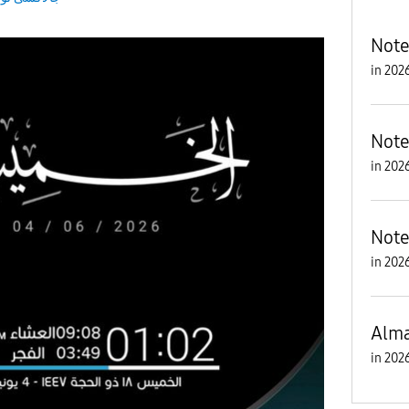
Note
in
Note
in
Note
in
Alma
in