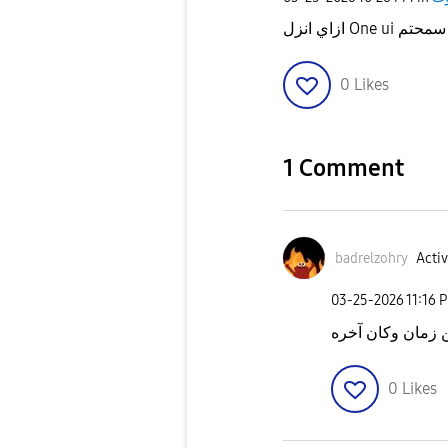
0
Likes
1 Comment
badrelzohry
Activ
‎03-25-2026
11:16 
0
Likes