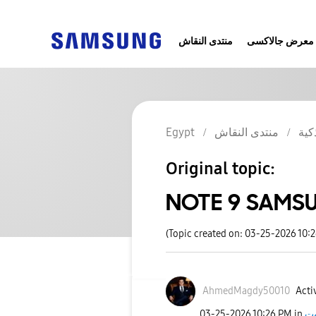
معرض جالاكسى
منتدى النقاش
Egypt
منتدى النقاش
كية
Original topic:
NOTE 9 SAMS
(Topic created on: 03-25-2026 10:
AhmedMagdy50010
Acti
‎03-25-2026
10:26 PM
in
وت