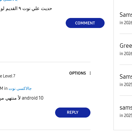
ازاي انزل One ui حديث علي نوت ٩ القديم لو سمحتم
Sams
in
COMMENT
Gree
in
OPTIONS
Sams
e Level 7
in
PM
in
جالاكسى نوت
لأ منتهي من زمان وكان آخره android 10
sams
REPLY
in