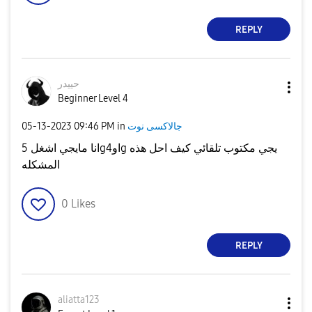
REPLY
حييدر
Beginner Level 4
‎05-13-2023
09:46 PM
in
جالاكسى نوت
انا مايجي اشغل 5gاو4g يجي مكتوب تلقائي كيف احل هذه
المشكله
0
Likes
REPLY
aliatta123