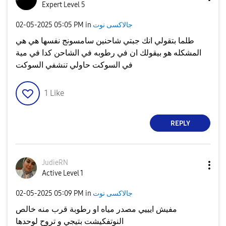
Expert Level 5
جالاكسى نوت
in
05:05 PM
‎02-05-2025
طلما بتقولي انك جبتي شاحنين سامسونج نفسها هي هي
المشكله هو بيقولك ان في رطوبه في الشاحن كدا في مية
في السوكت حاولي تنشفي السوكت
1
Like
REPLY
JudieRN
Active Level 1
جالاكسى نوت
in
05:09 PM
‎02-05-2025
مفيش ايييي مصدر مياه او رطوبة قرب منه خالص
النوتفكيشت بتيجي و تروح لوحدها