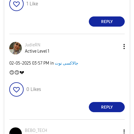
1
Like
REPLY
JudieRN
Active Level 1
جالاكسى نوت
in
03:57 PM
‎02-05-2025
🙃
🙃
💔
0
Likes
REPLY
BEBO_TECH