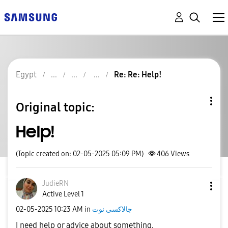
Egypt
Re: Re: Help!
Original topic:
Help!
(Topic created on: 02-05-2025 05:09 PM)
406
Views
JudieRN
Active Level 1
جالاكسى نوت
in
10:23 AM
‎02-05-2025
I need help or advice about something.