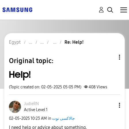
Egypt
Re: Help!
Original topic:
Help!
(Topic created on: 02-05-2025 05:05 PM)
408
Views
JudieRN
Active Level 1
جالاكسى نوت
in
10:23 AM
‎02-05-2025
I need help or advice about something.