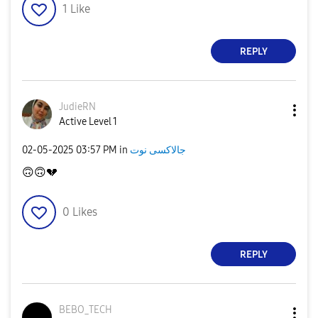
1
Like
REPLY
JudieRN
Active Level 1
جالاكسى نوت
in
03:57 PM
‎02-05-2025
🙃
🙃
💔
0
Likes
REPLY
BEBO_TECH