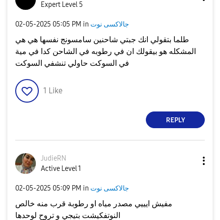
Expert Level 5
جالاكسى نوت
in
05:05 PM
‎02-05-2025
طلما بتقولي انك جبتي شاحنين سامسونج نفسها هي هي
المشكله هو بيقولك ان في رطوبه في الشاحن كدا في مية
في السوكت حاولي تنشفي السوكت
1
Like
REPLY
JudieRN
Active Level 1
جالاكسى نوت
in
05:09 PM
‎02-05-2025
مفيش ايييي مصدر مياه او رطوبة قرب منه خالص
النوتفكيشت بتيجي و تروح لوحدها