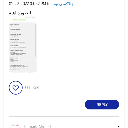
جالاكسى نوت
in
03:52 PM
‎01-29-2022
الصورة اهيه
0
Likes
REPLY
HamadaAhmed