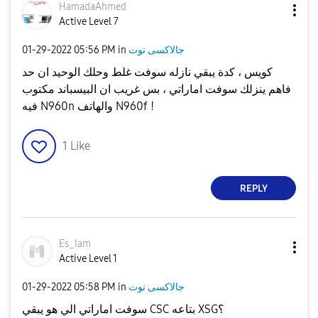
HamadaAhmed
Active Level 7
جالاكسى نوت
in
05:56 PM
‎01-29-2022
كويس ، كدة يبقي نازله سوفت غلط وحلك الوحيد ان حد
فاهم ينزلك سوفت اماراتي ، بس غريب ان البيسباند مكتوب
فيه N960n والهاتف N960f !
1
Like
REPLY
Es_lam
Active Level 1
جالاكسى نوت
in
05:58 PM
‎01-29-2022
سوفت اماراتي الي هو يبقي CSC بتاعه XSG؟