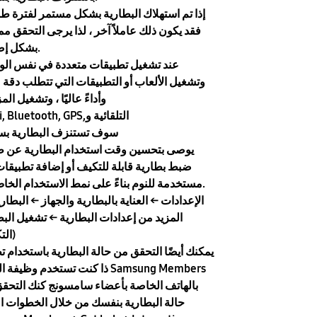
إذا تم استهلاك البطارية بشكل مستمر لفترة طوي
فقد يكون ذلك عاملاً آخر ، لذا يرجى التحقق مم
بشكل إضافي.
عند تشغيل تطبيقات متعددة في نفس الو
وتشغيل الألعاب أو التطبيقات التي تتطلب دقة ع
وأداءً عاليًا ، وتشغيل الم
Wi-Fi, Bluetooth, GPS,التلقائية و
سوف تستنزف البطارية ب
يوصى بتحسين وقت استخدام البطارية عن 
ضبط بطارية قابلة للتكيف أو إضافة تطبيقات
مستخدمة للنوم بناءً على نمط الاستخدام الخاص بك.
المزيد من إعدادات البطارية ← تشغيل البط
التكيفية)
يمكنك أيضًا التحقق من حالة البطارية باستخدام ت
ذا كنت تستخدم وظيفة العناية Samsung Members
بالهاتف الخاصة بأعضاء سامسونج كنك التحق
حالة البطارية بنفسك من خلال الخطوات الت