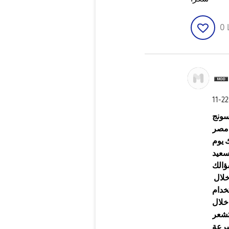
0
‎11-2
سونج
مصر
 يوم
عيد
ؤالك
بشكل عام ، يتم تطبيق تحسين أداء البطارية من خلال
خدام
 خلال
تشعر