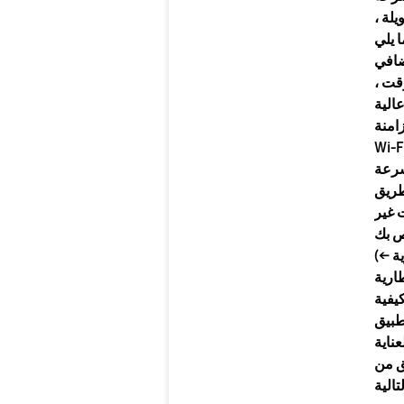
لة ،
ا يلي
قت ،
الية
زامنة
سرعة
طريق
 غير
(الإعدادات ← العناية بالبطارية والجهاز ← البطارية ←
ارية
طبيق
ق من
الية