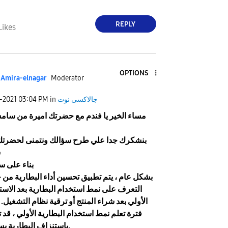
REPLY
Likes
OPTIONS
Amira-elnagar
Moderator
جالاكسى نوت
in
03:04 PM
2-2021
مساء الخير يا فندم مع حضرتك اميرة من سام
بنشكرك جدا علي طرح سؤالك ونتمنى لحضرتك
س
بناء على س
التعرف على نمط استخدام البطارية بعد الاست
الأولي بعد شراء المنتج أو ترقية نظام التشغيل.
فترة تعلم نمط استخدام البطارية الأولي ، قد 
باستنزاف البطارية بسرعة.