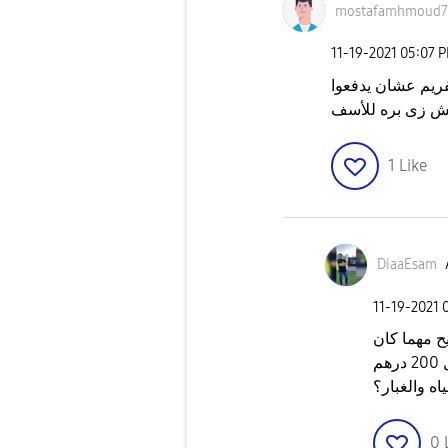
mostafamhmoud7
‎11-19-2021
05:07 
فريم عشان يدفعوا
ش زى بره للأسف
1
Like
DiaaEsam
‎11-19-2021
يح مهما كان
م
0