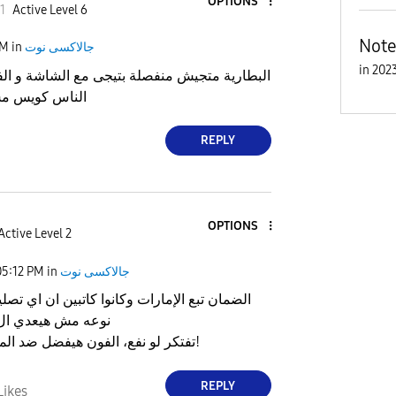
OPTIONS
1
Active Level 6
Note
جالاكسى نوت
in
PM
in
البطارية متجيش منفصلة بتيجى مع الشاشة و ال
الناس كويس م
REPLY
OPTIONS
Active Level 2
جالاكسى نوت
in
05:12 PM
الضمان تبع الإمارات وكانوا كاتبين ان اي تصل
نوعه مش هيعدي ال 200 دره
تفتكر لو نفع، الفون هيفضل ضد المياه والغبار؟!
REPLY
Likes