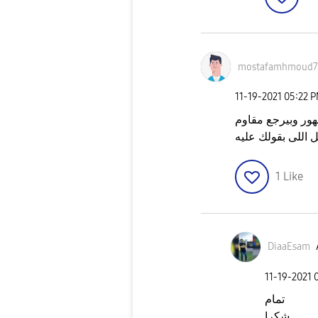
mostafamhmoud7
‎11-19-2021
05:22 
موك التليفون زى المصنع بضمان ٦ شهور وبيرجع مقاوم
ل اللى بقولك عليه
1
Like
DiaaEsam
‎11-19-2021
تمام
شكرا