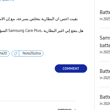
بقيت احس ان البطارية بتخلص بسرعة، مع إن الا
in
السؤال هنا ل
Sams
batt
in
te20
Note20ultra
COMMENT
Batt
in
in