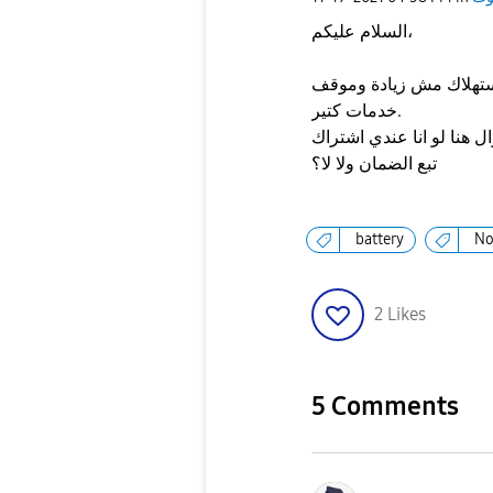
السلام عليكم،
ستهلاك مش زيادة وموقف
خدمات كتير.
و انا عندي اشتراك Samsung Care Plus، هل ينفع إني اغير البطارية
تبع الضمان ولا لا؟
battery
No
2
Likes
5 Comments