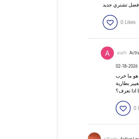
لافضل تشتري جديد
0
Likes
asalh
Activ
‎02-18-2026
هو ما خرب
غيير بطارية
ا اذا تعرف؟
0