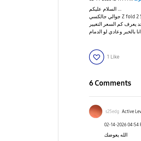
السلام عليكم ...
د يعرف كم السعر التغيير
نا بالخبر وعادي لو الدمام
1
Like
6 Comments
s25edg
Active Lev
‎02-14-2026
04:54
الله يعوضك