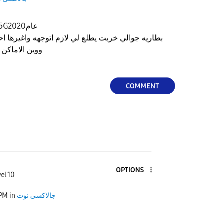
جوالي جالكسي Z fold 2 5Gعام2020
بطاريه جوالي خربت يطلع لي لازم اتوجهه واغيرها اح
ووين الاماكن ا
COMMENT
OPTIONS
el 10
 PM
in
جالاكسى نوت