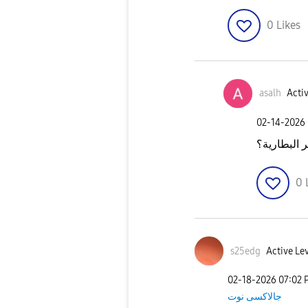
0
Likes
asalh
Activ
‎02-14-2026
ر البطارية؟
0
s25edg
Active Lev
‎02-18-2026
07:02 
جالاكسى نوت