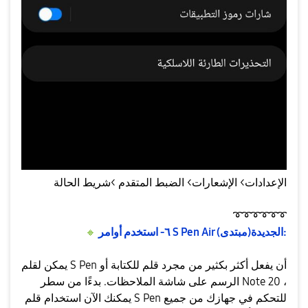
الإعدادات> الإشعارات> الضبط المتقدم >شريط الحالة
➰
➰
➰
➰
➰
➰
استخدم أوامر S Pen Air الجديدة(مبتدى):
٦-
🔸
يمكن لقلم S Pen أن يفعل أكثر بكثير من مجرد قلم للكتابة أو
الرسم على شاشة الملاحظات. بدءًا من سطر Note 20 ،
يمكنك الآن استخدام قلم S Pen للتحكم في جهازك من جميع