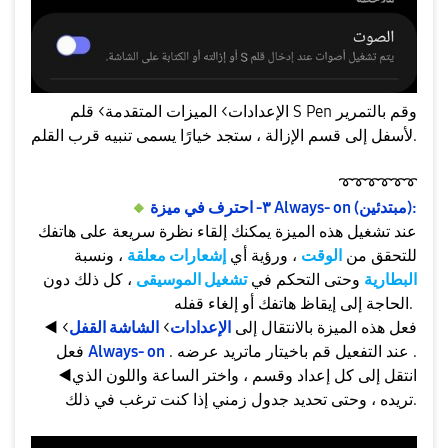
الإعدادات> الميزات المتقدمة> قلم S Pen وقم بالتمرير
لأسفل إلى قسم الإزالة ، ستجد خيارًا يسمى تنبيه قرب القلم.
➰
➰
➰
➰
➰
➰
٣- احترف في ميزة Always- on (مبتدئين):
️
🔸
عند تشغيل هذه الميزة يمكنك إلقاء نظرة سريعة على هاتفك
للتحقق من
الوقت
، ورؤية أي
إشعارات معلقة
، ونسبة
البطارية
وحتى التحكم في
تشغيل الموسيقى
، كل ذلك دون
الحاجة إلى إيقاظ هاتفك أو إلغاء قفله.
فعل هذه الميزة بالانتقال إلى
الإعدادات
>
الشاشة القفل
>
◀️
. عند التفعيل قم باخيتار ماتريد عرضه .
Always- on
فعل
انتقل إلى كل إعداد وقسم ، واختر الساعة واللون الذي
◀️
تريده ، وحتى تحديد جدول زمني إذا كنت ترغب في ذلك.