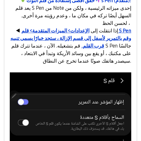
- حقق أقصى إستفادة من قلم النوت s Pen (متقدم):
٢
️
🔸
يعد قلم S Pen من Note إحدى ميزاته الرئيسية ، ولكن من
السهل أيضًا تركه في مكان ما ، وعدم رؤيته مرة أخرى.
لحسن الحظ ،
إذا انتقلت إلى
الإعدادات> الميزات المتقدمة> قلم S Pen
◀️
وقم بالتمرير لأسفل إلى قسم الإزالة ، ستجد خيارًا يسمى تنبيه
قرب القلم.
قم بتشغيله. الآن ، عندما تترك قلم S Pen جالسًا
على مكتبك ، أو يقع بين وسائد الأريكة وتبدأ في الابتعاد ،
سيصدر هاتفك صوتًا عندما تخرج عن النطاق.