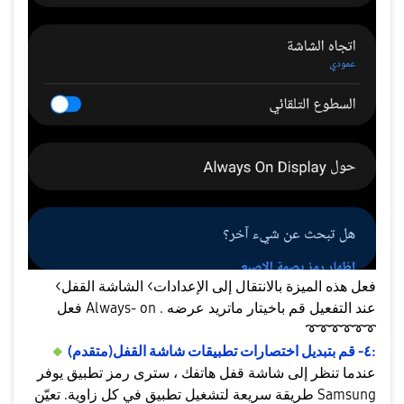
فعل هذه الميزة بالانتقال إلى الإعدادات> الشاشة القفل>
فعل Always- on . عند التفعيل قم باخيتار ماتريد عرضه
➰
➰
➰
➰
➰
➰
(متقدم):
٤-
قم بتبديل اختصارات تطبيقات شاشة القفل
️
🔸
عندما تنظر إلى شاشة قفل هاتفك ، سترى رمز تطبيق يوفر
طريقة سريعة لتشغيل تطبيق في كل زاوية. تعيّن Samsung