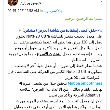
Active Level 9
جالاكسى نوت
in
12:58 AM
‎02-15-2021
بسم الله الرحمن الرحيم
١- حقق أقصى إستفادة من شاشة العرض (مبتدئين):
️
🔸
يحتوي Note 20 Ultra على معدل تحديث متغير للشاشة
يصل إلى 120 هرتز. هذا يعني أنه عندما يكتشف هاتفك أنك
تفعل شيئًا مثل التمرير عبر بريد إلكتروني طويل أو موقع
ويب ، فإنه يستخدم معدل
التحديث الأسرع
، مما يجعل تجربة
التمرير سلسة للغاية.
عندما تنظر فقط إلى صورة ، أو تفعل شيئًا آخر لا يتطلب
الكثير من الحركة على الشاشة ، فإن Note 20 Ultra سيكون
افتراضيًا على 60 هرتز.
Motion Smoothness
تتحقق جيدًا من تشغيل ميزة
◀️
بهاتفك. للقيام بذلك ، افتح الإعدادات> العرض> سلاسة
الحركة وتأكد من تحديد Adaptive.
تذكر إن معدل التحديث المتزايد سيستخدم المزيد من
⚠️
البطارية ، ولكن هذا هو الثمن الذي أرغب في دفعه مقابل