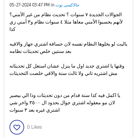
جالاكسى نوت
in
03:47 PM
‎05-27-2024
الجوالات الجديدة ٧ سنوات ؟ تحديث نظام من غير الأمني؟
لأنهم يحسبوا الأمني معاها مثلا ٤ سنوات نظام و٣ أمني زي
كذا
ياليت لو يخلوها النظام نفسه لان حسافة اشتري جهاز والاقيه
بعد سنتين خلص تحديثات نظامه
وقتها يا اشتري جديد اول ما ينزل عشان استغل كل تحديثاته
مش اشتريه ثاني ولا ثالث سنة والاقي خلصت التحديثات
يا اكمل فيه كذا سنة قدام من دون تحديثات وذا الي بيصير
لان مو معقوله اشتري جوال بحدود ال ٣٥٠٠ واخر شي
اشتري غيره بعد ٣ سنوات
0
Likes