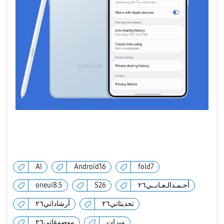
AI
Android16
fold7
oneui8.5
S26
أحـمـدالـعـانــي٢٦
تحديثاتي٢٦
أرشاداتي٢٦
ميزات
موضوعاتي٢٦