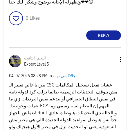
😊
وتظهرله الإجابة بوضوح وشكراً ليك جداً❤❤
0
Likes
REPLY
النجم_الثاقب
Expert Level 5
جالاكسى نوت
in
08:28 PM
‎04-07-2026
بص يا غالي تغيير الـ CSC عشان تفعل تسجيل المكالمات
مش بيوقف التحديثات الرسمية طالما نزلت كود لدولة تانية
في نفس النطاق الجغرافي أو بتدعم نفس الترددات زي ما
عملت وحولته لـ EGY المهم إن النظام لسه رسمي وما
اتعملش للجهاز Root وبالحالة دي التحديثات هتوصلك عادي
جداً بس هتوصل بمواعيد الدولة الجديدة اللي هي مصر مش
السعودية يعني لو التحديث نزل في مصر الأول هيجيلك ولو