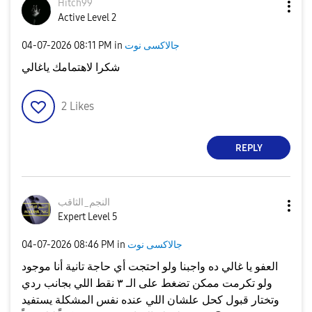
Hitch99
Active Level 2
جالاكسى نوت
in
08:11 PM
‎04-07-2026
شكرا لاهتمامك ياغالي
2
Likes
REPLY
النجم_الثاقب
Expert Level 5
جالاكسى نوت
in
08:46 PM
‎04-07-2026
العفو يا غالي ده واجبنا ولو احتجت أي حاجة تانية أنا موجود
ولو تكرمت ممكن تضغط على الـ ٣ نقط اللي بجانب ردي
وتختار قبول كحل علشان اللي عنده نفس المشكلة يستفيد