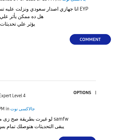
انا جهازي اصدار سعودي ونزلت عليه تسجيل المكالمات وغيرته ل EYP
هل ده ممكن يأثر علي 
هل تغير CSCيؤثر علي تح
COMMENT
OPTIONS
Expert Level 4
جالاكسى نوت
in
 PM
لو غيرت بطريقة صح زى مثلآ الاداه اللى على samfw
يبقى التحديثات هتوصلك تمام 