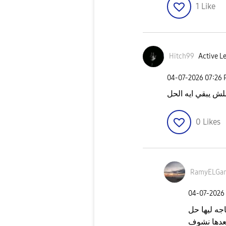
1
Like
Hitch99
Active Le
‎04-07-2026
07:26
لش يبقي ايه الحل
0
Likes
RamyELGa
‎04-07-2026
جه ليها حل
بعدها نشوف