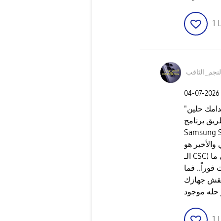
1
L
لنجم_الثاقب
‎04-07-2026
"لو التحديث ما وصلش هوائي بعد كل ده يبقى قدامك حلين
ريق برنامج
لكمبيوتر وده بيحل أي
ير هو (تغيير
الـ CSC) لنسخة الدولة اللي نزل لها التحديث فعلياً زي ما
فوراً.. فما
زك S25u يعني مدعوم لسنوات طويلة وأي عطل
حله موجود
1
L