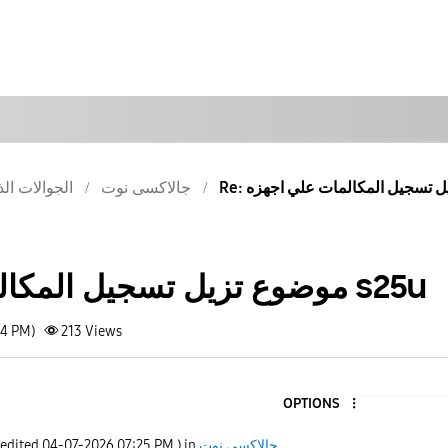
جالاكسى نوت
الجوالات الذ
موضوع تزيل تسجيل المكالمات علي اجهزه s25u
24 PM)
213
Views
OPTIONS
جالاكسى نوت
) in
07:25 PM
‎04-07-2026
 edited