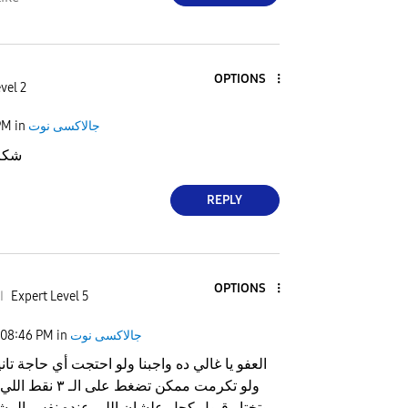
OPTIONS
vel 2
جالاكسى نوت
in
PM
شكرا
REPLY
OPTIONS
Expert Level 5
ا
جالاكسى نوت
in
08:46 PM
العفو يا غالي ده واجبنا ولو احتجت أي حاجة تاني
ولو تكرمت ممكن تضغط عل
وتختار قبول كحل علشان اللي عنده نفس المش