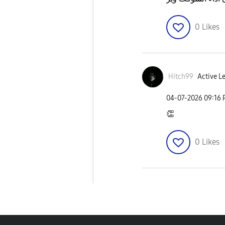
0
Likes
Hitch99
Active Le
‎04-07-2026
09:16
👏
0
Likes