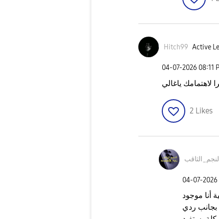
Hitch99
Active Le
‎04-07-2026
08:11 
 لاهتمامك ياغالي
2
Likes
لنجم_الثاقب
‎04-07-2026
ة أنا موجود
ى الـ ٣ نقط اللي بجانب ردي
كلة يستفيد