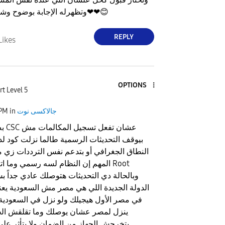
😊
وتظهرله الإجابة بوضوح وشكراً ليك جداً❤❤
REPLY
Likes
OPTIONS
rt Level 5
جالاكسى نوت
in
 PM
بص ي
بيوقف التحديثات الرسمية طالما نزلت كود لد
النطاق الجغرافي أو بتدعم نفس الترددات زي م
وبالحالة دي التحديثات هتوصلك عادي جداً 
الدولة الجديدة اللي هي مصر مش السعودية يعن
في مصر الأول هيجيلك ولو نزل في السعودية 
ينزل لمصر عشان يوصلك وما تقلقش الخ
بتخرجش الجهاز من الضمان ولا بتأثر على