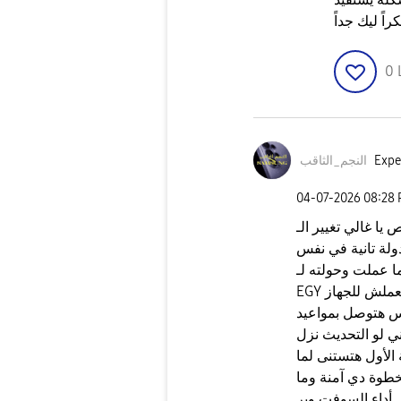
0
Expe
النجم_الثاقب
‎04-07-2026
08:28
ا غالي تغيير الـ CSC عشان تفعل تسجيل المكالمات مش
ولة تانية في نفس
ا عملت وحولته لـ
EGY المهم إن النظام لسه رسمي وما اتعملش للجهاز Root
بس هتوصل بمواعيد
ي لو التحديث نزل
الأول هتستنى لما
طوة دي آمنة وما
 أداء السوفت وير