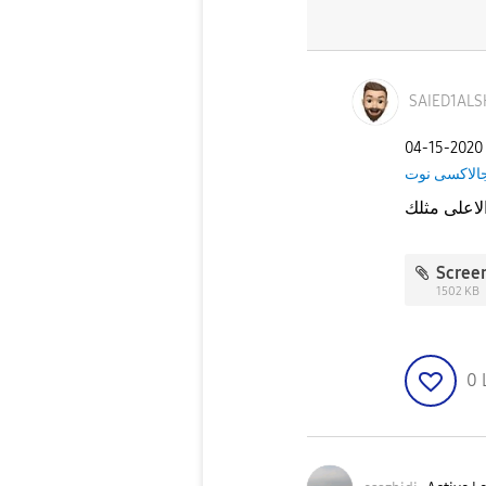
SAIED1ALS
‎04-15-2020
الاكسى نوت
لاعلى مثلك
1502 KB
0