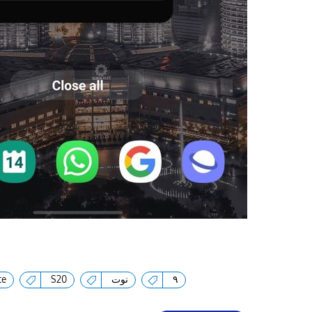
te
S20
نوت
٩