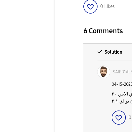
0
Likes
6 Comments
Solution
SAIED1AL
‎04-15-202
طبيعي مع التحديث للواجه صار كدا زي الاس ٢٠
 اي ٢.١