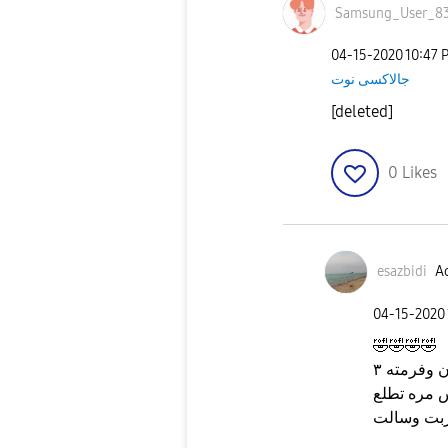
Samsung_User_8
‎04-15-2020
10:47 
جالاكسى نوت
[deleted]
0
Likes
esazbidi
Ac
‎04-15-2020
🤣
🤣
🤣
🤣
لا لا سويت نسخ احتياطي لان الجوال كان مليان وفرمته ٣
 مره تطلع
ربت وسالت