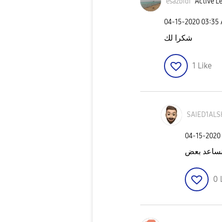
esazbidi
Active Le
‎04-15-2020
03:35
شكرا لك
1
Like
SAIED1ALS
‎04-15-2020
 نساعد بعض
0