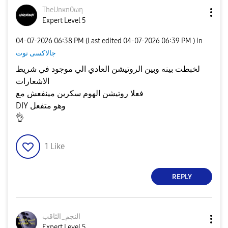
TheUnκn0ωη
Expert Level 5
‎04-07-2026
06:38 PM
(Last edited
‎04-07-2026
06:39 PM
) in
جالاكسى نوت
لخبطت بينه وبين الروتيشن العادي الي موجود في شريط
الاشعارات
فعلا روتيشن الهوم سكرين مينفعش مع
DIY وهو متفعل
👌
1
Like
REPLY
النجم_الثاقب
Expert Level 5