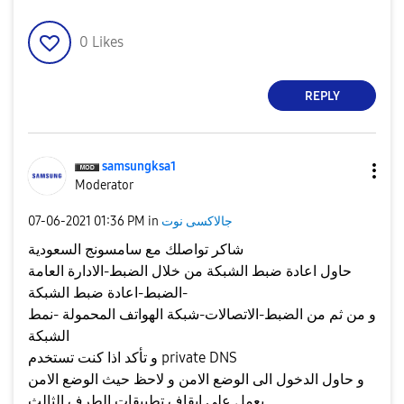
0
Likes
REPLY
samsungksa1
Moderator
جالاكسى نوت
in
01:36 PM
‎07-06-2021
شاكر تواصلك مع سامسونج السعودية
حاول اعادة ضبط الشبكة من خلال الضبط-الادارة العامة
-الضبط-اعادة ضبط الشبكة
و من ثم من الضبط-الاتصالات-شبكة الهواتف المحمولة -نمط
الشبكة
و تأكد اذا كنت تستخدم private DNS
و حاول الدخول الى الوضع الامن و لاحظ حيث الوضع الامن
يعمل على ايقاف تطبيقات الطرف الثالث