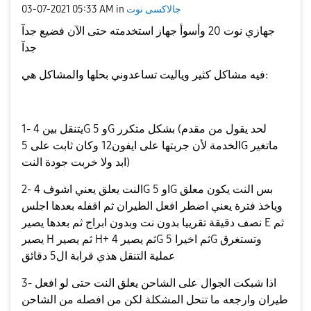
جالاكسى نوت
in
05:33 AM
‎03-07-2021
جهازي نوت 20 وأسوأ جهاز استخدمته حتى الآن فضيع جدآ
جدآ
فيه مشاكل كثير وياليت تساعدوني بحلها والمشاكل هي:
1- يتنقل بين 4G و 5G بشكل متكرر (لحد يقول من مقدم
الخدمة لأن جربتها على ايفون12 وكان ثابت على 5G ماتغير
ابد ولا خربت جودة النت)
2- النت يعلق يعني اشوف 4G او 5G بس النت يكون معلق
وياخذ فترة يعني اضطر افعل الطيران ثم اقفله بعدها اجلس
نصف دقيقة تقرييا بدون نت وبدون ابراج ثم بعدها يصير E ثم
يصير H ثم يصير H+ ثم يصير 4G ثم اخيرا 5G وتستغرق
عملية التنقل هذي قرابة ال5 دقائق
3- اذا شبكت الجوال على الشاحن يعلق النت حتى لو افعل
طيران وارجعه ما تنحل المشكلة لكن من افصله من الشاحن