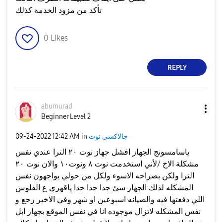
تأكد من مزود الخدمة كذلك
0
Likes
REPLY
abumurad
Beginner Level 2
جالاكسى نوت
in
12:42 AM
‎09-24-2022
ياسامسونج الجهاز افشل جهاز نوت ٢٠ الترا عندي نفس
مشكلة الاخ /لأني استخدمت نوت ٨ ونوت١٠ والان نوت ٢٠
الترا ولكن بصراحه الاسوء ولكل من حولي يواجهون نفس
المشكله لذلك الجهاز سئ جدا جدا جدا ياقهري ع الفلوس
اللي دفعتها فيه والصيانه اسبوعين او شهر وفي الاخير رجع و
نفس المشكله لاتزال موجوده انا في نفس الموقع بجهاز ابل