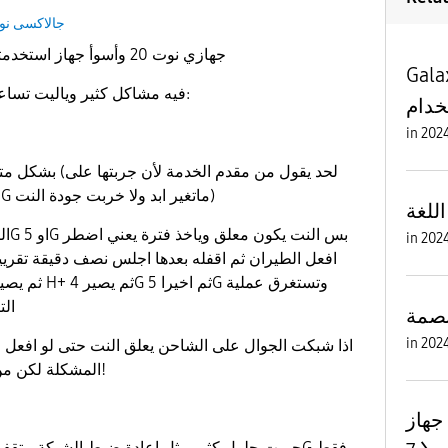
جالاكسى نو
جهازي نوت 20 وأسوأ جهاز استخدمته حتى الآن فضيع جدآ جدآ
G بعد
فيه مشاكل كثير وياليت تساعدوني بحلها والمشاكل هي:
خدام
in
ايفون12 وكان ثابت على 5G ماتغير ابد ولا خربت جودة النت)
للغة
in
افعل الطيران ثم اقفله بعدها اجلس نصف دقيقة تقرييا
الت
بصمة
in
المشكلة لكن من افصله من الشاحن يزين!
Galaxy No