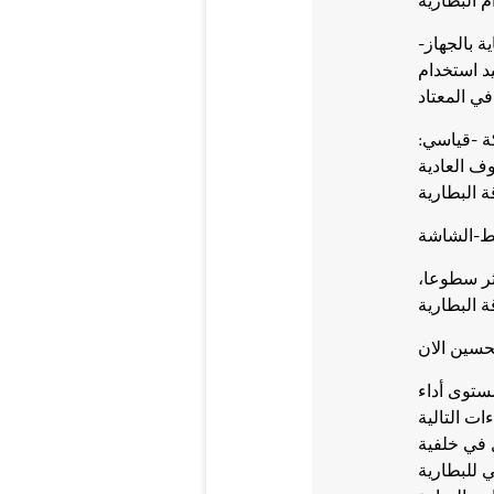
 البطارية
ة بالجهاز-
يد استخدام
ة -قياسي:
 العادية
 البطارية
بط-الشاشة
ثر سطوعا،
ة البطارية
تحسين الان
ستوى أداء