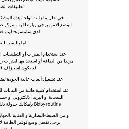
تطبيقات الط
في حال ما زالت تواجه هذه المشكل
الوضع الامن يرجى زيارة اقرب مركز صي
لدى سامسونج ليتم فح
اما بالنسبة لنفاذ البطارية :
عند استخدام الميزات أو التطبيقات ا
مزيدا من الطاقة أو استخدامها لفترات زم
قد يكون استنزاف في
عند تشغيل ألعاب عالية الجودة لفت
عند استخدام كمية هائلة من البيانات ل
السحابة أو البريد الالكتروني أو ح
بإمكانك جدولة ذلك من خلال Bixby routine
و من الضبط-البطارية و العناية بالجهاز
يرجى تفعيل وضع توفير الطاقة ل