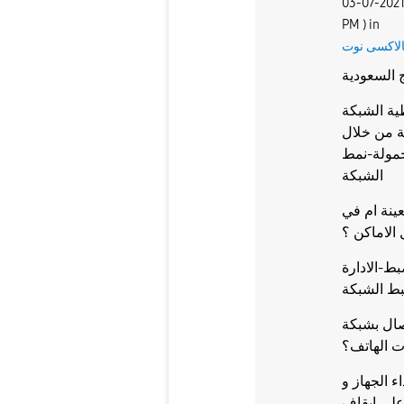
‎03-07-202
PM
) in
لاكسى نوت
السعودية
طية الشبكة
ة من خلال
حمولة-نمط
الشبكة
ينة ام في
الاماكن ؟
ط-الادارة
بط الشبكة
wi هل ما زالت نفس مشكلة
ات الهاتف؟
ء الجهاز و
على ايقاف