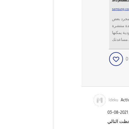
samsung.co
 مجرد بعض
دة منتشرة
دية يمكنها
مساعدتك.
Ideku
Activ
‎03-08-2021