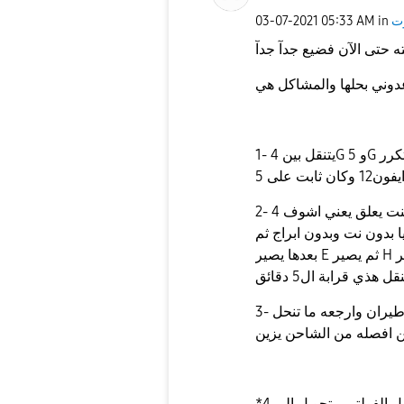
ت
in
05:33 AM
‎03-07-2021
1- يتنقل بين 4G و 5G بشكل متكرر (لحد يقول من مقدم الخدمة لأن جربتها على
2- النت يعلق يعني اشوف 4G او 5G بس النت يكون معلق وياخذ فترة يعني اضطر
 بدون نت وبدون ابراج ثم
بعدها يصير E ثم يصير H ثم يصير H+ ثم يصير 4G ثم اخيرا 5G وتستغرق عملية
نقل هذي قرابة ال5 دقائق
3- اذا شبكت الجوال على الشاحن يعلق النت حتى لو افعل طيران وارجعه ما تنحل
*جربت حلول كثير مثل اعادة ضبط الشبكة - تقفيل الفولتي - تحويل الى 4G فقط