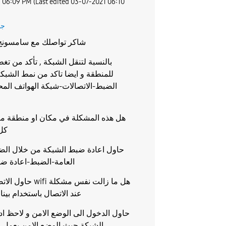
1
06:09 PM
(Last edited
‎03-07-2021
06:10
جا
شاكر تواصلك مع سامسونج 
بالنسبة لتنقل الشبكة , تأكد من تغ
للمنطقة و ايضا تاكد من نمط الشبك
الضبط-الاتصالات-شبكة الهواتف الم
هل هذه المشكلة في مكان او منطقة مع
كل 
حاول اعادة ضبط الشبكة من خلال الضب
العامة-الضبط-اعادة ض
حاول الاتصال بشبكة fi
عند الاتصال باستخدام بين
حاول الدخول الى الوضع الامن و لاحظ ادا
الشبكة حيث الوضع الامن يعمل 