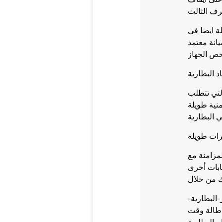
رف الثالث
ة ايضا في
انة معتمد
ص الجهاز
لتي تتطلب
نية طويلة
 البطارية
رات طويلة
لمزامنة مع
سابات أخرى
-البطارية-
اطالة وقت