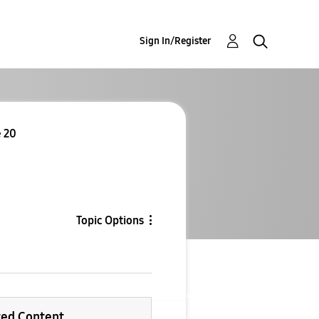
Sign In/Register
Re: Re:
Topic Options
ted Content