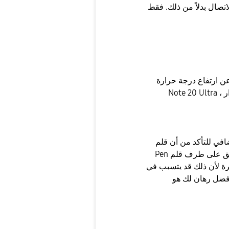
الاتصال بدلاً من ذلك. فقط
كانت هناك بعض التقارير عن ارتفاع درجة حرارة Samsung Galaxy Note 20 و
 للتأكد من أن قلم S
Pen يسجل على الشاشة. يبدو أن النقر برفق على طرف قلم S Pen على سطح
يرة لأن ذلك قد يتسبب في
أفضل رهان لك هو