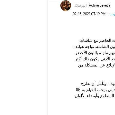
Active Level 9
ابووطلال
وت
in
03:19 PM
‎02-13-2021
تأتي معظم الهواتف الرئيسية في الوقت الحاضر مع شاشات OLED ، وسيواجه
تواجه هواتف Galaxy Note 20 المشكلة
 ملونة باللون الأخضر.
 الأدنى. يكون ذلك أكثر
الإبلاغ عن المشكلة من
🟢 الحفاظ على السطوع على مستوى أعلى ، في الوقت الحالي ، يجب القيام به.
لسطوع وأوضاع الألوان