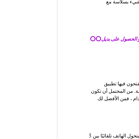
 شيء بسلاسة مع
و الحصول على بديل
⭕
⭕
هذا خطأ يظهر لعدد قليل من المستخدمين في كل مرة يفتحون فيها تطبيق
لة. من المحتمل أن تكون
خدام ، فمن الأفضل لك
يتحول الهاتف تلقائيًا بين 3G و 4G LTE و 5G. ومع ذلك ، يكتشف بعض المستخدمين