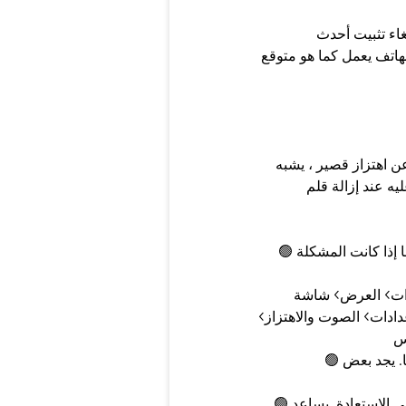
إذا لم يحدث ذلك ، فالسبب هو تطبيق مثبت لديك. قم بإلغاء تثبيت أحدث
ن اهتزاز قصير ، يشبه
S Pe. تعمل إعادة التشغيل على إصلاح
🟢 الحلول الممكنة: هناك إعدادان يمكنك ضبطهما لمعرفة ما إذا كانت المشكلة
انتقل إلى الإعدادات> العرض> شاشة edge> لوحات edge> إعدادات المقبض
دادات> الصوت والاهتزاز>
🟢 قد تكون هناك بعض جرابات الاجهزة تسبب المشكلة أيضًا. يجد بعض
🟢 قد يكون السبب الرئيسي على الرغم من وجود مشكلة في الاستعادة. يساعد