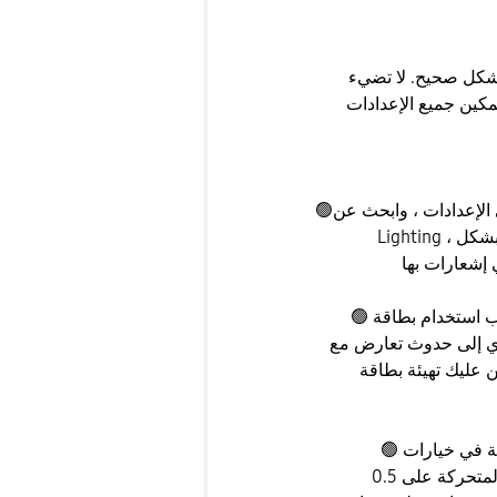
بشكل صحيح. لا تضيء
🟢أولاً ، تأكد من تمكين الإعدادات المناسبة. انتقل إلى الإعدادات ، وابحث عن Edge
Lighting ، وحدد (اختر التطبيقات) . يتم تحديد تطبيق الرسائل فقط بشكل
🟢 يرى بعض المستخدمين هذه المشكلة بسبب استخدام بطاقة microSD من
ؤدي إلى حدوث تعارض مع
بطاقة microSD حتى تختفي هذه
🟢 يرى الآخرون هذه المشكلة لأنهم أوقفوا الرسوم المتحركة في خيارات
المطور. إذا كنت قد فعلت ذلك ، فاضبط الرسوم المتحركة على 0.5x على