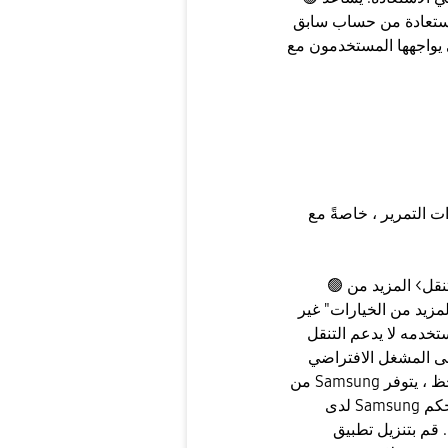
الاستعادة من حساب سابق
ستخدمون مع Samsung Galaxy Note
 التمرير ، خاصةً مع
🟢 الحلول الممكنة: انتقل إلى الإعدادات> العرض> شريط التنقل> المزيد من
لمزيد من الخيارات" غير
خدمه لا يدعم التنقل
إلى المشغل الافتراضي
من Samsung أو العثور على المشغل الذي يدعم هذه الميزة. لحسن الحظ ، يتوفر
لدى Samsung تطبيق يتيح لك تخصيص كيفية عمل إيماءات التمرير والتحكم
زيل تطبيق One Hand Operation Plus من متجر Google Play