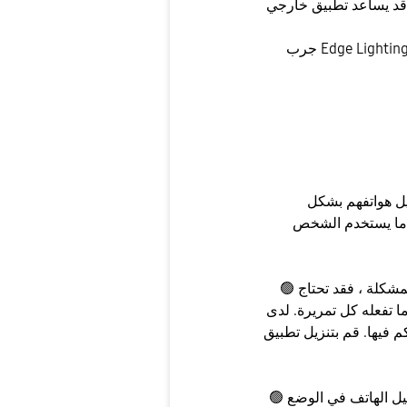
، قد يساعد تطبيق خارجي
جرب Edge Lighting + في Samsung Good Lock Suite أو AODNotify الذي
ل هواتفهم بشكل
دما يستخدم الشخص
🟢 الحلول الممكنة: إذا تسببت إيماءات التمرير في حدوث المشكلة ، فقد تحتاج
 تمريرة. لدى Samsung تطبيق متاح يتيح لك تخصيص كيفية
نزيل تطبيق One Hand Operation Plus
🟢 قد يكون أحد التطبيقات هو سبب هذه المشكلة. قم بتشغيل الهاتف في الوضع