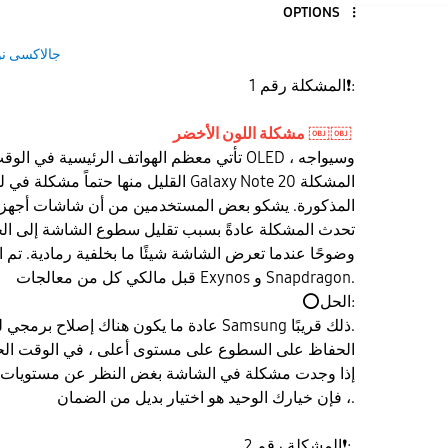
OPTIONS
جالاكسى ن
:
❗
المشكلة رقم 1
مشكلة اللون الأخضر ￼￼
القليل منها حتماً مشكلة في لون الشاشة. 
المذكورة. يشكو بعض المستخدمين من أن شاشات أجهزتهم
تحدث المشكلة عادةً بسبب تقليل سطوع الشاشة إلى الحد
وضوحًا عندما تعرض الشاشة شيئًا ما بخلفية رمادية. تم 
قبل مالكي كل من معالجات Exynos و Snapdragon.
الحل:
⭕
عادة ما يكون هناك إصلاح برمجي لهذا ، ونأمل أن تطرح Samsung ذلك قريبًا.
إذا وجدت مشكلة في الشاشة بغض النظر عن مستويات ا
، فإن خيارك الوحيد هو اختيار بديل من الضمان.
:
❗
المشكلة رقم 2