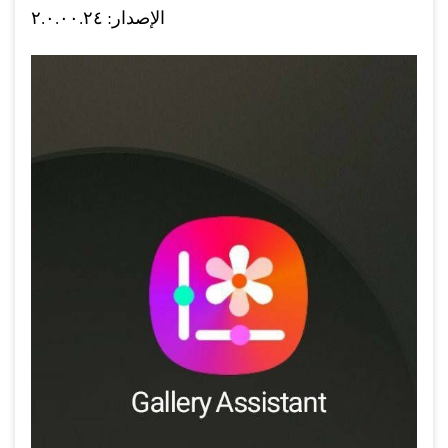
الإصدار: ٢.٠.٠٠.٢٤