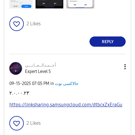
2
Likes
REPLY
أحــمـدالــعــا
نـــي
Expert Level 5
‎09-15-2025
07:05 PM
in
جالاكسى نوت
٢.٠.٠٠.٢٣
https://linksharing.samsungcloud.com/dtbcxZxEraGu
2
Likes