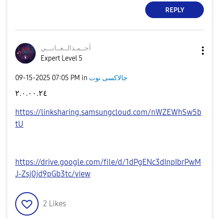
REPLY
أحــمـدالــعــا
نـــي
Expert Level 5
‎09-15-2025
07:05 PM
in
جالاكسى نوت
٢.٠.٠٠.٢٤
https://linksharing.samsungcloud.com/nWZEWhSw5b
tU
https://drive.google.com/file/d/1dPgENc3dInpIbrPwM
J-Zsj0jd9pGb3tc/view
2
Likes