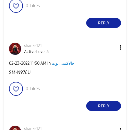
0
Likes
REPLY
shanks121
Active Level 3
‎02-23-2022
11:50 AM
in
جالاكسى نوت
SM-N976U
0
Likes
REPLY
shanks121