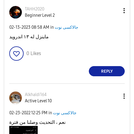
TAHH2020
Beginner Level 2
‎02-13-2023
08:58 AM
in
جالاكسى نوت
ماينزل له ١٣ اندرويد
0
Likes
REPLY
Alkhaldi164
Active Level 10
‎02-23-2022
12:25 PM
in
جالاكسى نوت
نعم ، التحديث وصلنا من فترة